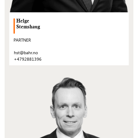
Helge
Stemshaug
PARTNER
hst@bahr.no
+4792881396