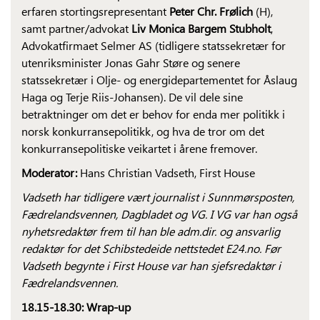
erfaren stortingsrepresen­tant
Peter Chr. Frølich
(H),
samt partner/advokat
Liv Monica Bargem Stubholt
,
Advokatfirmaet Selmer AS (tidligere statssekretær for
utenriksminister Jonas Gahr Støre og senere
statssekretær i Olje- og energidepartementet for Åslaug
Haga og Terje Riis-Johansen). De vil dele sine
betraktninger om det er behov for enda mer politikk i
norsk konkurransepolitikk, og hva de tror om det
konkurransepolitiske veikartet i årene fremover.
Moderator:
Hans Christian Vadseth, First House
Vadseth har tidligere vært journalist i Sunnmørsposten,
Fædrelandsvennen, Dagbladet og VG. I VG var han også
nyhetsredaktør frem til han ble adm.dir. og ansvarlig
redaktør for det Schibstedeide nettstedet E24.no. Før
Vadseth begynte i First House var han sjefsredaktør i
Fædrelandsvennen.
18.15-18.30:
Wrap-up