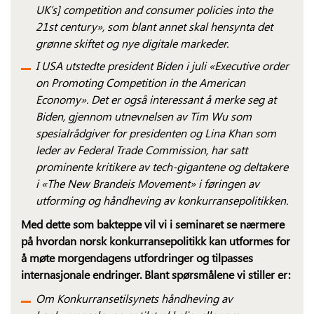
UK’s] competition and consumer policies into the
21st century», som blant annet skal hensynta det
grønne skiftet og nye digitale markeder.
I USA utstedte president Biden i juli «Executive order
on Promoting Competition in the American
Economy». Det er også interessant å merke seg at
Biden, gjennom utnevnelsen av Tim Wu som
spesialrådgiver for presidenten og Lina Khan som
leder av Federal Trade Commission, har satt
prominente kritikere av tech-gigantene og deltakere
i «The New Brandeis Movement» i føringen av
utforming og håndheving av konkurransepolitikken.
Med dette som bakteppe vil vi i seminaret se nærmere
på hvordan norsk konkurransepolitikk kan utformes for
å møte morgendagens utfordringer og tilpasses
internasjonale endringer. Blant spørsmålene vi stiller er:
Om Konkurranse­tilsynets håndheving av