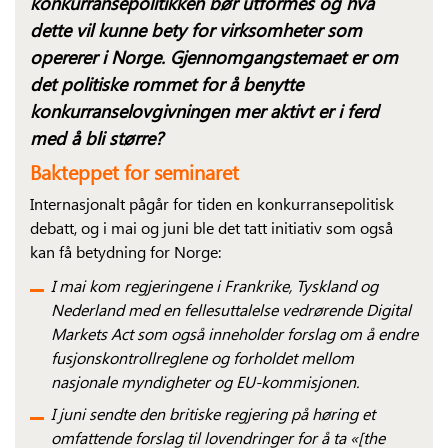
konkurransepolitikken bør utformes og hva
dette vil kunne bety for virksomheter som
opererer i Norge. Gjennomgangstemaet er om
det politiske rommet for å benytte
konkurranselovgivningen mer aktivt er i ferd
med å bli større?
Bakteppet for seminaret
Internasjonalt pågår for tiden en konkurransepolitisk
debatt, og i mai og juni ble det tatt initiativ som også
kan få betydning for Norge:
I mai kom regjeringene i Frankrike, Tyskland og
Nederland med en fellesuttalelse vedrørende Digital
Markets Act som også inneholder forslag om å endre
fusjons­kontroll­reglene og forholdet mellom
nasjonale myndigheter og EU-kommisjonen.
I juni sendte den britiske regjering på høring et
omfattende forslag til lov­endringer for å ta «[the