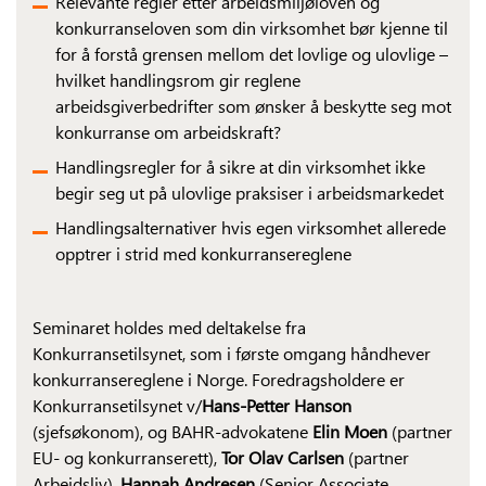
Relevante regler etter arbeidsmiljøloven og
konkurranseloven som din virksomhet bør kjenne til
for å forstå grensen mellom det lovlige og ulovlige –
hvilket handlingsrom gir reglene
arbeidsgiverbedrifter som ønsker å beskytte seg mot
konkurranse om arbeidskraft?
Handlingsregler for å sikre at din virksomhet ikke
begir seg ut på ulovlige praksiser i arbeidsmarkedet
Handlingsalternativer hvis egen virksomhet allerede
opptrer i strid med konkurransereglene
Seminaret holdes med deltakelse fra
Konkurransetilsynet, som i første omgang håndhever
konkurransereglene i Norge. Foredragsholdere er
Konkurransetilsynet v/
Hans-Petter Hanson
(sjefsøkonom), og BAHR-advokatene
Elin Moen
(partner
EU- og konkurranserett),
Tor Olav Carlsen
(partner
Arbeidsliv),
Hannah Andresen
(Senior Associate