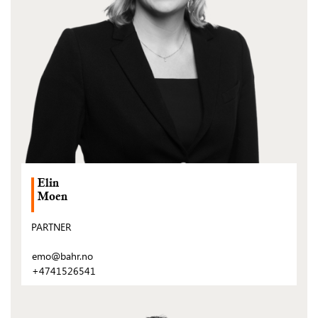
Elin
Moen
PARTNER
emo@bahr.no
+4741526541