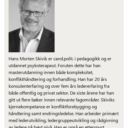
Hans Morten Skivik er cand.polit. i pedagogikk og er
utdannet psykoterapeut. Foruten dette har han
masterutdanning innen både kompleksitet,
konflikthåndtering og forhandling. Han har 20 års
konsulenterfaring og over fem års ledererfaring fra
både offentlig og privat sektor. De siste årene har han
gitt ut flere bøker innen relevante fagområder. Skiviks
kjernekompetanse er konfliktforebygging og
håndtering samt endringsledelse. Han arbeider primært
med lederutvikling, ledergruppeutvikling og rådgivning
av ledere på høyt nivå. Han er også en etterspurt