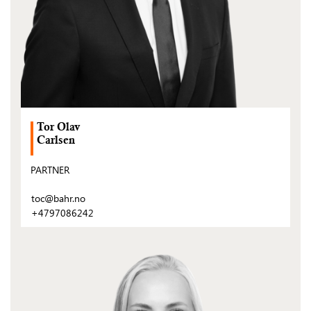
Tor Olav
Carlsen
PARTNER
toc@bahr.no
+4797086242