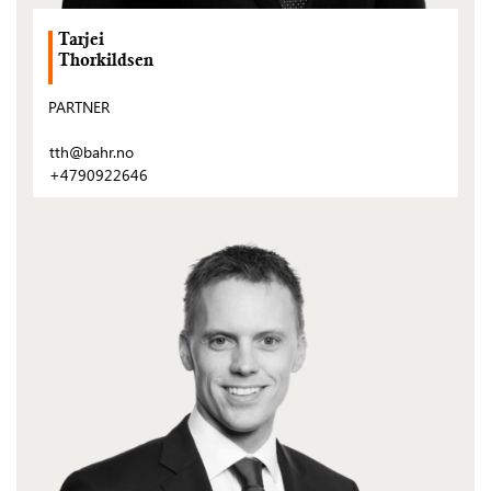
Tarjei
Thorkildsen
PARTNER
tth@bahr.no
+4790922646