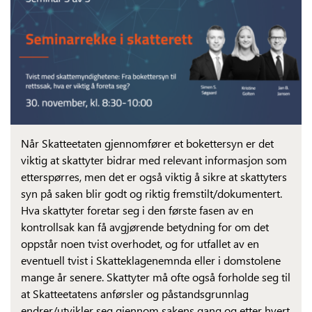
Når Skatteetaten gjennomfører et bokettersyn er det
viktig at skattyter bidrar med relevant informasjon som
etterspørres, men det er også viktig å sikre at skattyters
syn på saken blir godt og riktig fremstilt/dokumentert.
Hva skattyter foretar seg i den første fasen av en
kontrollsak kan få avgjørende betydning for om det
oppstår noen tvist overhodet, og for utfallet av en
eventuell tvist i Skatteklagenemnda eller i domstolene
mange år senere. Skattyter må ofte også forholde seg til
at Skatteetatens anførsler og påstandsgrunnlag
endrer/utvikler seg gjennom sakens gang og etter hvert