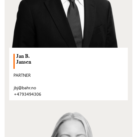
Jan B.
Jansen
PARTNER
jbj@bahr.no
+4793494306