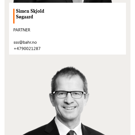
Simen Skjold
Søgaard
PARTNER
sss@bahr.no
+4790021287