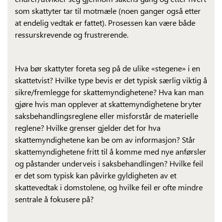
som skattyter tar til motmæle (noen ganger også etter
at endelig vedtak er fattet). Prosessen kan være både
ressurskrevende og frustrerende.
Hva bør skattyter foreta seg på de ulike «stegene» i en
skattetvist? Hvilke type bevis er det typisk særlig viktig å
sikre/fremlegge for skattemyndighetene? Hva kan man
gjøre hvis man opplever at skattemyndighetene bryter
saksbehandlingsreglene eller misforstår de materielle
reglene? Hvilke grenser gjelder det for hva
skattemyndighetene kan be om av informasjon? Står
skattemyndighetene fritt til å komme med nye anførsler
og påstander underveis i saksbehandlingen? Hvilke feil
er det som typisk kan påvirke gyldigheten av et
skattevedtak i domstolene, og hvilke feil er ofte mindre
sentrale å fokusere på?