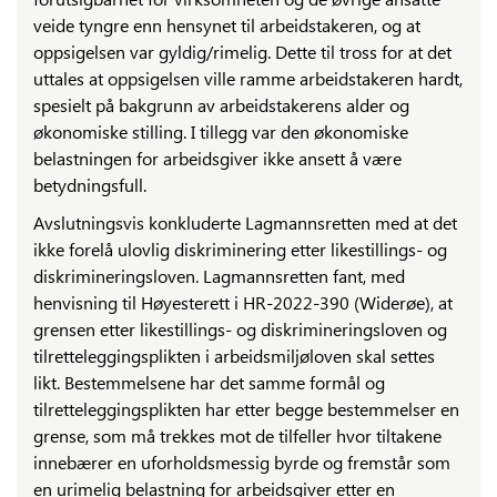
veide tyngre enn hensynet til arbeidstakeren, og at
oppsigelsen var gyldig/rimelig. Dette til tross for at det
uttales at oppsigelsen ville ramme arbeidstakeren hardt,
spesielt på bakgrunn av arbeidstakerens alder og
økonomiske stilling. I tillegg var den økonomiske
belastningen for arbeidsgiver ikke ansett å være
betydningsfull.
Avslutningsvis konkluderte Lagmannsretten med at det
ikke forelå ulovlig diskriminering etter likestillings- og
diskrimineringsloven. Lagmannsretten fant, med
henvisning til Høyesterett i HR-2022-390 (Widerøe), at
grensen etter likestillings- og diskrimineringsloven og
tilretteleggingsplikten i arbeidsmiljøloven skal settes
likt. Bestemmelsene har det samme formål og
tilretteleggingsplikten har etter begge bestemmelser en
grense, som må trekkes mot de tilfeller hvor tiltakene
innebærer en uforholdsmessig byrde og fremstår som
en urimelig belastning for arbeidsgiver etter en