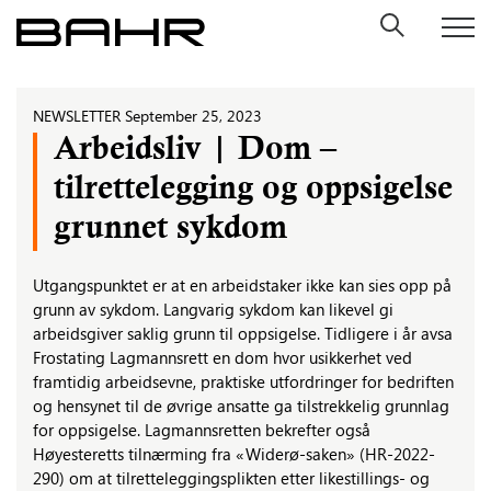
Skip
to
content
NEWSLETTER
September 25, 2023
Arbeidsliv | Dom –
tilrettelegging og oppsigelse
grunnet sykdom
Utgangspunktet er at en arbeidstaker ikke kan sies opp på
grunn av sykdom. Langvarig sykdom kan likevel gi
arbeidsgiver saklig grunn til oppsigelse. Tidligere i år avsa
Frostating Lagmannsrett en dom hvor usikkerhet ved
framtidig arbeidsevne, praktiske utfordringer for bedriften
og hensynet til de øvrige ansatte ga tilstrekkelig grunnlag
for oppsigelse. Lagmannsretten bekrefter også
Høyesteretts tilnærming fra «Widerø-saken» (HR-2022-
290) om at tilretteleggingsplikten etter likestillings- og