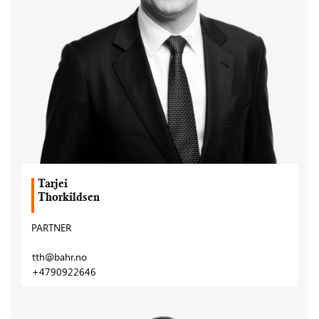
Tarjei
Thorkildsen
PARTNER
tth@bahr.no
+4790922646