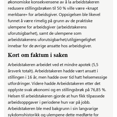
økonomiske konsekvensene av å la arbeidstakeren
redusere stillingsbrøken til 50 % ville være «knapt
merkbare» for arbeidsgiver. Oppsigelsen ble likevel
funnet å være rimelig på grunn av de praktiske
ulempene for arbeidsgiver (arbeidstakerens
uforutsigbarhet), samt de ulempene som
arbeidstakerens uforutsigbarhet/utilgjengelighet
innebar for de øvrige ansatte hos arbeidsgiver.
Kort om faktum i saken
Arbeidstakeren arbeidet ved et mindre apotek (5,5
årsverk totalt). Arbeidstakeren hadde vært ansatt i
stillingen i 16 år, men hadde over tid hatt helsemessige
utfordringer. Videre hadde Arbeidstakeren etter det
opplyste svak økonomi og en stillingsbrøk på 76,85 %.
Helsen til arbeidstakeren gjorde at hun fikk tilpassede
arbeidsoppgaver i periodene hun var på jobb.
Arbeidstakeren ble med bakgrunn i sin langvarige
sykdomshistorikk og ulempene dette medførte for