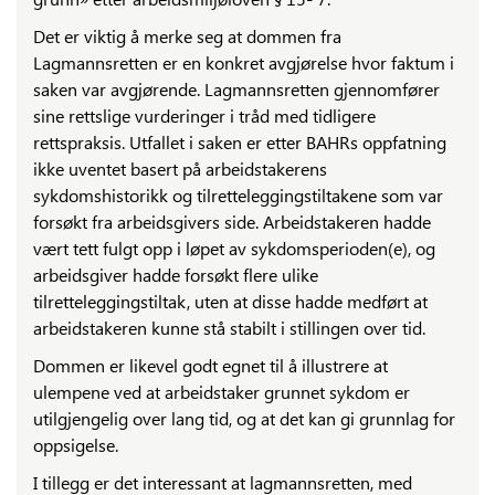
Det er viktig å merke seg at dommen fra
Lagmannsretten er en konkret avgjørelse hvor faktum i
saken var avgjørende. Lagmannsretten gjennomfører
sine rettslige vurderinger i tråd med tidligere
rettspraksis. Utfallet i saken er etter BAHRs oppfatning
ikke uventet basert på arbeidstakerens
sykdomshistorikk og tilretteleggingstiltakene som var
forsøkt fra arbeidsgivers side. Arbeidstakeren hadde
vært tett fulgt opp i løpet av sykdomsperioden(e), og
arbeidsgiver hadde forsøkt flere ulike
tilretteleggingstiltak, uten at disse hadde medført at
arbeidstakeren kunne stå stabilt i stillingen over tid.
Dommen er likevel godt egnet til å illustrere at
ulempene ved at arbeidstaker grunnet sykdom er
utilgjengelig over lang tid, og at det kan gi grunnlag for
oppsigelse.
I tillegg er det interessant at lagmannsretten, med