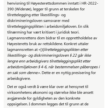
henvisning til Høyesterettsdommen inntatt i HR-2022-
390 (Widerøe), legger til grunn at terskelen for
tilrettelegging etter likestillings- og
diskrimineringsloven samsvarer med
tilretteleggingsplikten i arbeidsmiljøloven. En slik
tilnærming har vært kritisert i juridisk teori.
Lagmannsrettens dom bidrar til en opprettholdelse av
Høyesteretts bruk av rettskildene. Konkret uttaler
lagmannsretten at «[
t]ilretteleggingsplikten etter
likestillings- og diskrimineringsloven § 22 går ikke
lengre enn arbeidsgivers tilretteleggingsplikt etter
arbeidsmiljøloven § 4-6, når bestemmelsen påberopes i
en sak som denne.
». Dette er en nyttig presisering for
arbeidsgivere.
Det er også verdt å være klar over at hensynet til
virksomhetens økonomi og størrelse ikke ble ansett
avgjørende for gyldigheten av den konkrete
oppsigelsen. I dommen legges det til grunn at de