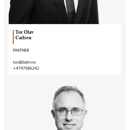
Tor Olav
Carlsen
PARTNER
toc@bahr.no
+4797086242