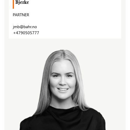
Bjerke
PARTNER
jmb@bahr.no
+4790505777