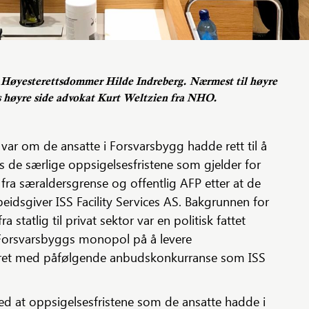
 Høyesterettsdommer Hilde Indreberg. Nærmest til høyre
s høyre side advokat Kurt Weltzien fra NHO.
ar om de ansatte i Forsvarsbygg hadde rett til å
s de særlige oppsigelsesfristene som gjelder for
 fra særaldersgrense og offentlig AFP etter at de
arbeidsgiver ISS Facility Services AS. Bakgrunnen for
statlig til privat sektor var en politisk fattet
Forsvarsbyggs monopol på å levere
svaret med påfølgende anbudskonkurranse som ISS
d at oppsigelsesfristene som de ansatte hadde i