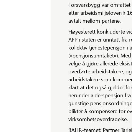
Forsvarsbygg var omfattet a
etter arbeidsmiljøloven § 16
avtalt mellom partene.
Høyesterett konkluderte vi
AFP i staten er unntatt fra
kollektiv tjenestepensjon i 
(«pensjonsunntaket»). Med 
velge å gjøre allerede eks
overførte arbeidstakere, o
arbeidstakere som kommer t
klart at det også gjelder f
herunder alderspensjon fra
gunstige pensjonsordninger
plikter å kompensere for eve
virksomhetsoverdragelse.
BAHR-teamet: Partner Tarje