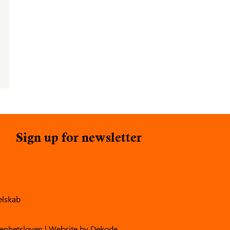
Sign up for newsletter
elskab
enhetsloven
| Website by
Dekode