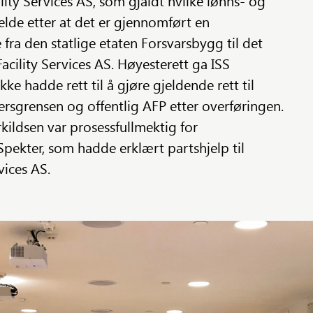
ity Services AS, som gjaldt hvilke lønns- og
elde etter at det er gjennomført en
fra den statlige etaten Forsvarsbygg til det
Facility Services AS. Høyesterett ga ISS
ke hadde rett til å gjøre gjeldende rett til
ersgrensen og offentlig AFP etter overføringen.
kildsen var prosessfullmektig for
pekter, som hadde erklært partshjelp til
vices AS.