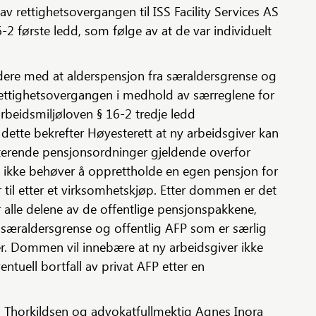
v rettighetsovergangen til ISS Facility Services AS
-2 første ledd, som følge av at de var individuelt
dere med at alderspensjon fra særaldersgrense og
 rettighetsovergangen i medhold av særreglene for
arbeidsmiljøloven § 16-2 tredje ledd
dette bekrefter Høyesterett at ny arbeidsgiver kan
isterende pensjonsordninger gjeldende overfor
g ikke behøver å opprettholde en egen pensjon for
il etter et virksomhetskjøp. Etter dommen er det
or alle delene av de offentlige pensjonspakkene,
 særaldersgrense og offentlig AFP som er særlig
. Dommen vil innebære at ny arbeidsgiver ikke
ntuell bortfall av privat AFP etter en
i Thorkildsen og advokatfullmektig Agnes Inora