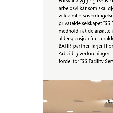
Forsvarsbygg og ISS Facil
arbeidsvilkår som skal gj
virksomhetsoverdragelse 
privateide selskapet ISS 
medhold i at de ansatte ik
alderspensjon fra særald
BAHR-partner Tarjei Thor
Arbeidsgiverforeningen S
fordel for ISS Facility Ser