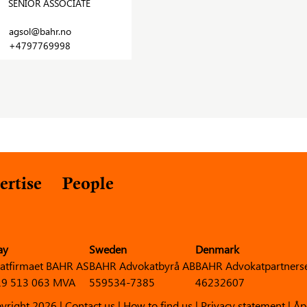
SENIOR ASSOCIATE
agsol@bahr.no
+4797769998
ertise
People
ay
Sweden
Denmark
atfirmaet BAHR AS
BAHR Advokatbyrå AB
BAHR Advokatpartners
9 513 063 MVA
559534-7385
46232607
yright 2026 |
Contact us
|
How to find us
|
Privacy statement
|
Åp