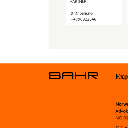
PARTNER
tth@bahr.no
+4790922646
Exp
Norw
Advok
NO 91
© Cop