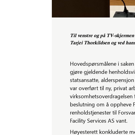
Til venstre og på TV-skjermen
Tarjei Thorkildsen og ved han
Hovedspørsmålene i saken v
gjøre gjeldende henholdsvi
statsansatte, alderspensjon
var overført til ny, privat 
virksomhetsoverdragelsen fra 
beslutning om å oppheve 
renholdstjenester til For
Facility Services AS vant.
Høyesterett konkluderte me