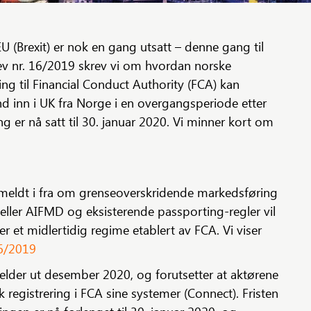
EU (Brexit) er nok en gang utsatt – denne gang til
rev nr. 16/2019 skrev vi om hvordan norske
ing til Financial Conduct Authority (FCA) kan
d inn i UK fra Norge i en overgangsperiode etter
ing er nå satt til 30. januar 2020. Vi minner kort om
 meldt i fra om grenseoverskridende markedsføring
 eller AIFMD og eksisterende passporting-regler vil
r et midlertidig regime etablert av FCA. Vi viser
16/2019
jelder ut desember 2020, og forutsetter at aktørene
 registrering i FCA sine systemer (Connect). Fristen