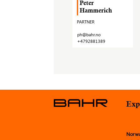
Peter
Hammerich
PARTNER
ph@bahr.no
+4792881389
Exp
Norw