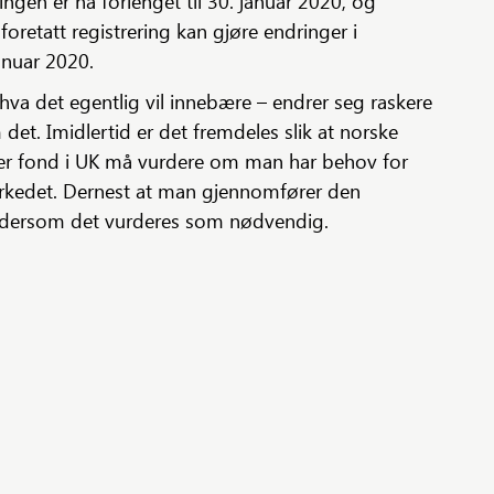
ingen er nå forlenget til 30. januar 2020, og
foretatt registrering kan gjøre endringer i
januar 2020.
g hva det egentlig vil innebære – endrer seg raskere
det. Imidlertid er det fremdeles slik at norske
er fond i UK må vurdere om man har behov for
markedet. Dernest at man gjennomfører den
 dersom det vurderes som nødvendig.