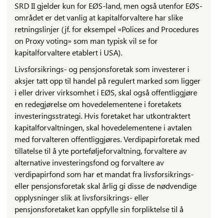
SRD II gjelder kun for EØS-land, men også utenfor EØS-
området er det vanlig at kapitalforvaltere har slike
retningslinjer (jf. for eksempel «Polices and Procedures
on Proxy voting» som man typisk vil se for
kapitalforvaltere etablert i USA).
Livsforsikrings- og pensjonsforetak som investerer i
aksjer tatt opp til handel på regulert marked som ligger
i eller driver virksomhet i EØS, skal også offentliggjøre
en redegjørelse om hovedelementene i foretakets
investeringsstrategi. Hvis foretaket har utkontraktert
kapitalforvaltningen, skal hovedelementene i avtalen
med forvalteren offentliggjøres. Verdipapirforetak med
tillatelse til å yte porteføljeforvaltning, forvaltere av
alternative investeringsfond og forvaltere av
verdipapirfond som har et mandat fra livsforsikrings-
eller pensjonsforetak skal årlig gi disse de nødvendige
opplysninger slik at livsforsikrings- eller
pensjonsforetaket kan oppfylle sin forpliktelse til å