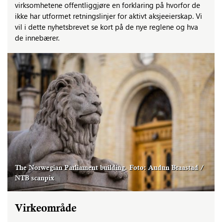
virksomhetene offentliggjøre en forklaring på hvorfor de
ikke har utformet retningslinjer for aktivt aksjeeierskap. Vi
vil i dette nyhetsbrevet se kort på de nye reglene og hva
de innebærer.
The Norwegian Parliament building. Foto: Audun Braastad /
NTB scanpix
Virkeområde