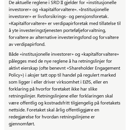
De aktuelle reglene i SRD II gjelder for «institusjonelle
investorer» og «kapitalforvaltere». «Institusjonelle
investorer» er livsforsikrings- og pensjonsforetak.
«Kapitalforvaltere» er verdipapirforetak med tillatelse til
å yte investeringstjenesten porteføljeforvaltning,
forvaltere av alternative investeringsfond og forvaltere
av verdipapirfond.
Både «institusjonelle investorer» og «kapitalforvaltere»
pålegges med de nye reglene å ha retningslinjer for
aktivt eierskap (ofte benevnt «Shareholder Engagement
Policy») i aksjer tatt opp til handel på regulert marked
som ligger i eller driver virksomhet i EØS, eller en
forklaring på hvorfor foretaket ikke har slike
retningslinjer. Retningslinjene eller forklaringen skal
være offentlig og kostnadsfritt tilgjengelig på foretakets
nettside. Foretaket skal årlig offentliggjøre en
redegjørelse for hvordan retningslinjene er
gjennomført.