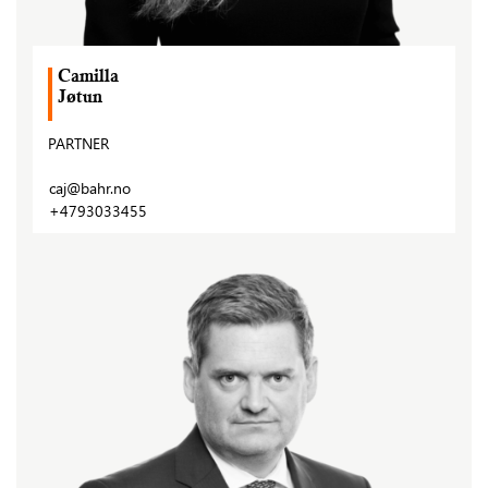
Camilla
Jøtun
PARTNER
caj@bahr.no
+4793033455