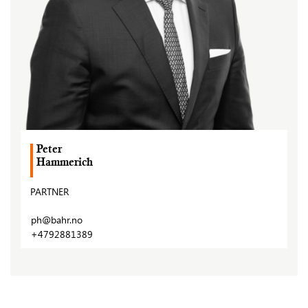
Peter
Hammerich
PARTNER
ph@bahr.no
+4792881389