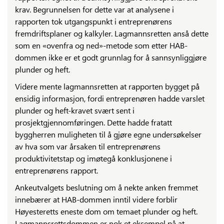
krav. Begrunnelsen for dette var at analysene i
rapporten tok utgangspunkt i entreprenørens
fremdriftsplaner og kalkyler. Lagmannsretten anså dette
som en «ovenfra og ned»-metode som etter HAB-
dommen ikke er et godt grunnlag for å sannsynliggjøre
plunder og heft.
Videre mente lagmannsretten at rapporten bygget på
ensidig informasjon, fordi entreprenøren hadde varslet
plunder og heft-kravet svært sent i
prosjektgjennomføringen. Dette hadde fratatt
byggherren muligheten til å gjøre egne undersøkelser
av hva som var årsaken til entreprenørens
produktivitetstap og imøtegå konklusjonene i
entreprenørens rapport.
Ankeutvalgets beslutning om å nekte anken fremmet
innebærer at HAB-dommen inntil videre forblir
Høyesteretts eneste dom om temaet plunder og heft.
Lagmannsrettsdommen er nok et eksempel på at