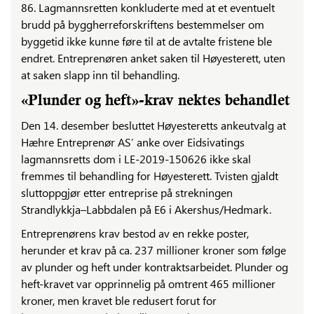
86. Lagmannsretten konkluderte med at et eventuelt
brudd på byggherreforskriftens bestemmelser om
byggetid ikke kunne føre til at de avtalte fristene ble
endret. Entreprenøren anket saken til Høyesterett, uten
at saken slapp inn til behandling.
«Plunder og heft»-krav nektes behandlet
Den 14. desember besluttet Høyesteretts ankeutvalg at
Hæhre Entreprenør AS’ anke over Eidsivatings
lagmannsretts dom i LE-2019-150626 ikke skal
fremmes til behandling for Høyesterett. Tvisten gjaldt
sluttoppgjør etter entreprise på strekningen
Strandlykkja–Labbdalen på E6 i Akershus/Hedmark.
Entreprenørens krav bestod av en rekke poster,
herunder et krav på ca. 237 millioner kroner som følge
av plunder og heft under kontraktsarbeidet. Plunder og
heft-kravet var opprinnelig på omtrent 465 millioner
kroner, men kravet ble redusert forut for