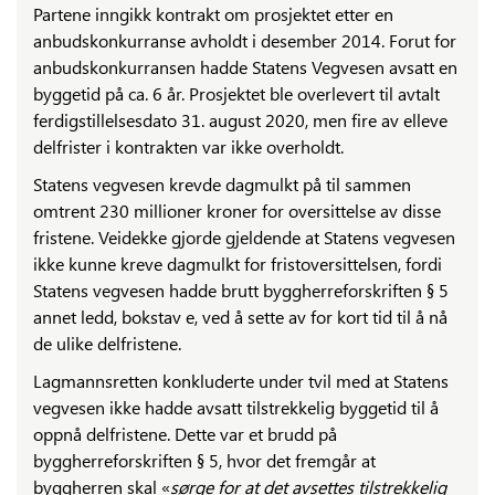
Partene inngikk kontrakt om prosjektet etter en
anbudskonkurranse avholdt i desember 2014. Forut for
anbudskonkurransen hadde Statens Vegvesen avsatt en
byggetid på ca. 6 år. Prosjektet ble overlevert til avtalt
ferdigstillelsesdato 31. august 2020, men fire av elleve
delfrister i kontrakten var ikke overholdt.
Statens vegvesen krevde dagmulkt på til sammen
omtrent 230 millioner kroner for oversittelse av disse
fristene. Veidekke gjorde gjeldende at Statens vegvesen
ikke kunne kreve dagmulkt for fristoversittelsen, fordi
Statens vegvesen hadde brutt byggherreforskriften § 5
annet ledd, bokstav e, ved å sette av for kort tid til å nå
de ulike delfristene.
Lagmannsretten konkluderte under tvil med at Statens
vegvesen ikke hadde avsatt tilstrekkelig byggetid til å
oppnå delfristene. Dette var et brudd på
byggherreforskriften § 5, hvor det fremgår at
byggherren skal «
sørge for at det avsettes tilstrekkelig