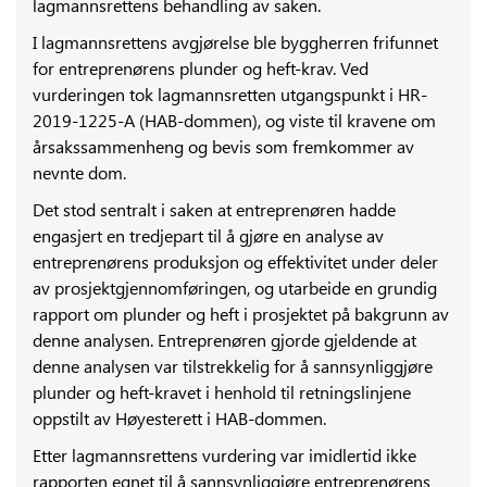
lagmannsrettens behandling av saken.
I lagmannsrettens avgjørelse ble byggherren frifunnet
for entreprenørens plunder og heft-krav. Ved
vurderingen tok lagmannsretten utgangspunkt i HR-
2019-1225-A (HAB-dommen), og viste til kravene om
årsakssammenheng og bevis som fremkommer av
nevnte dom.
Det stod sentralt i saken at entreprenøren hadde
engasjert en tredjepart til å gjøre en analyse av
entreprenørens produksjon og effektivitet under deler
av prosjektgjennomføringen, og utarbeide en grundig
rapport om plunder og heft i prosjektet på bakgrunn av
denne analysen. Entreprenøren gjorde gjeldende at
denne analysen var tilstrekkelig for å sannsynliggjøre
plunder og heft-kravet i henhold til retningslinjene
oppstilt av Høyesterett i HAB-dommen.
Etter lagmannsrettens vurdering var imidlertid ikke
rapporten egnet til å sannsynliggjøre entreprenørens