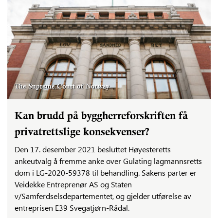
The Supreme Court of Norway
Kan brudd på byggherreforskriften få
privatrettslige konsekvenser?
Den 17. desember 2021 besluttet Høyesteretts
ankeutvalg å fremme anke over Gulating lagmannsretts
dom i LG-2020-59378 til behandling. Sakens parter er
Veidekke Entreprenør AS og Staten
v/Samferdselsdepartementet, og gjelder utførelse av
entreprisen E39 Svegatjørn-Rådal.