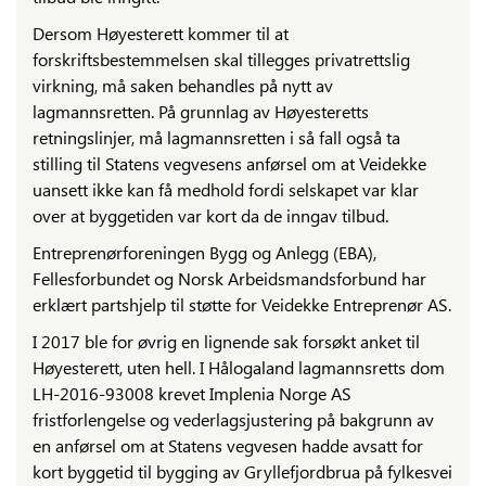
Dersom Høyesterett kommer til at
forskriftsbestemmelsen skal tillegges privatrettslig
virkning, må saken behandles på nytt av
lagmannsretten. På grunnlag av Høyesteretts
retningslinjer, må lagmannsretten i så fall også ta
stilling til Statens vegvesens anførsel om at Veidekke
uansett ikke kan få medhold fordi selskapet var klar
over at byggetiden var kort da de inngav tilbud.
Entreprenørforeningen Bygg og Anlegg (EBA),
Fellesforbundet og Norsk Arbeidsmandsforbund har
erklært partshjelp til støtte for Veidekke Entreprenør AS.
I 2017 ble for øvrig en lignende sak forsøkt anket til
Høyesterett, uten hell. I Hålogaland lagmannsretts dom
LH-2016-93008 krevet Implenia Norge AS
fristforlengelse og vederlagsjustering på bakgrunn av
en anførsel om at Statens vegvesen hadde avsatt for
kort byggetid til bygging av Gryllefjordbrua på fylkesvei