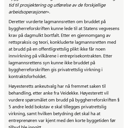
tid til prosjektering og utførelse av de forskjellige
arbeidsoperasjoner
».
Deretter vurderte lagmannsretten om bruddet på
byggherreforskriften kunne lede til at Statens vegvesens
krav på dagmulkt bortfalt. Etter en gjennomgang av
rettspraksis og teori, konkluderte lagmannsretten med
at brudd på en offentligrettslig plikt ikke får noen
innvirkning på vilkårene i entreprisekontrakten. Etter
lagmannsrettens syn kunne ikke bruddet på
byggherreforskriften gis privatrettslig virkning i
kontraktsforholdet.
Høyesteretts ankeutvalg har nå fremmet saken til
behandling, etter anke fra Veidekke. Høyesterett vil
vurdere spørsmålet om brudd på byggherreforskriften §
5 andre ledd bokstav e skal tillegges privatrettslig
virkning, samt hvilken betydning det skal ha at
entreprenøren var kjent med den korte byggetiden før
tilbud ble inngitt.