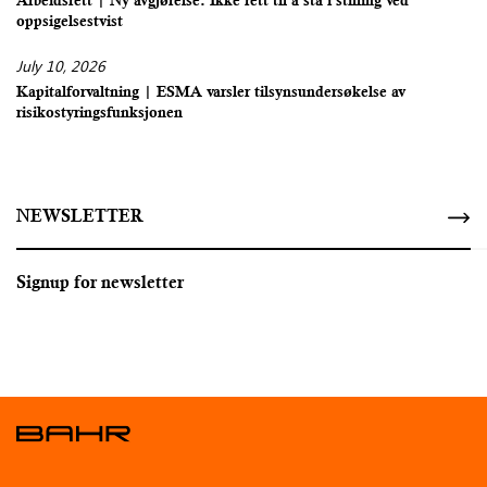
Arbeidsrett | Ny avgjørelse: Ikke rett til å stå i stilling ved
oppsigelsestvist
July 10, 2026
Kapitalforvaltning | ESMA varsler tilsynsundersøkelse av
risikostyringsfunksjonen
NEWSLETTER
Signup for newsletter