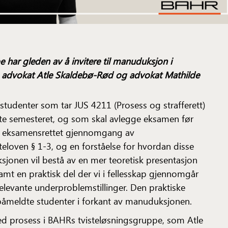
 har gleden av å invitere til manuduksjon i
og advokat Atle Skaldebø-Rød og advokat Mathilde
studenter som tar
JUS 4211
(Prosess og strafferett)
ette semesteret, og som skal avlegge eksamen før
en eksamensrettet gjennomgang av
teloven § 1-3, og en forståelse for hvordan disse
sjonen vil bestå av en mer teoretisk presentasjon
mt en praktisk del der vi i fellesskap gjennomgår
levante underproblemstillinger. Den praktiske
 påmeldte studenter i forkant av manuduksjonen.
ed prosess i BAHRs tvisteløsningsgruppe, som Atle