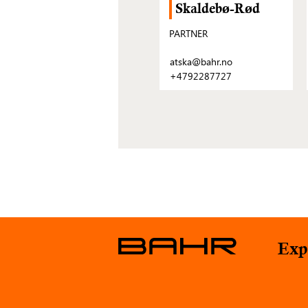
Skaldebø-Rød
PARTNER
atska@bahr.no
+4792287727
Exp