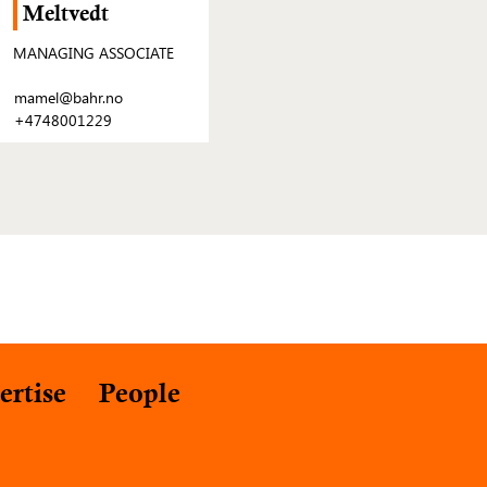
Meltvedt
MANAGING ASSOCIATE
mamel@bahr.no
+4748001229
ertise
People