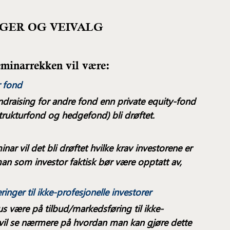
NGER OG VEIVALG
eminarrekken vil være:
r fond
undraising for andre fond enn private equity-fond
rukturfond og hedgefond) bli drøftet.
nar vil det bli drøftet hvilke krav investorene er
man som investor faktisk bør være opptatt av,
ringer til ikke-profesjonelle investorer
kus være på tilbud/markedsføring til ikke-
i vil se nærmere på hvordan man kan gjøre dette