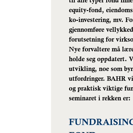
til alle typer fond in
equity-fond, eiendoms
ko-investering, mv.
Fo
gjennomføre vellykked
forutsetning for virks
Nye forvaltere må lære
holde seg oppdatert. V
utvikling, noe som by
utfordringer.
BAHR vil
og praktisk viktige fu
seminaret i rekken er:
FUNDRAISING