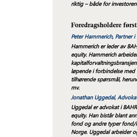
riktig – både for investoren
Foredragsholdere førs
Peter Hammerich,
Partner 
Hammerich er leder av BAH
equity. Hammerich arbeider 
kapitalforvaltningsbransje
løpende i forbindelse med u
tilhørende spørsmål, herunde
mv.
Jonathan Uggedal,
Advokat
Uggedal er advokat i BAHRs
equity. Han bistår blant ann
fond og andre typer fond/in
Norge. Uggedal arbeider o