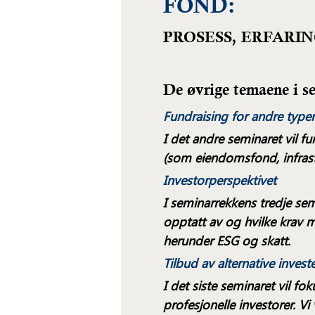
FOND:
PROSESS, ERFARI
De øvrige temaene i s
Fundraising for andre type
I det andre seminaret vil f
(som eiendomsfond, infrast
Investorperspektivet
I seminarrekkens tredje semi
opptatt av og hvilke krav 
herunder ESG og skatt.
Tilbud av alternative investe
I det siste seminaret vil fo
profesjonelle investorer. V