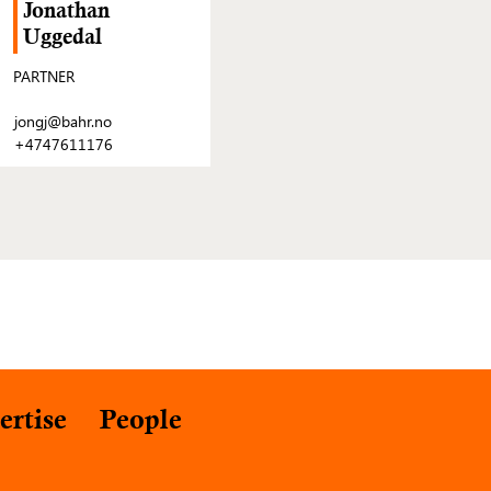
Jonathan
Uggedal
PARTNER
jongj@bahr.no
+4747611176
ertise
People