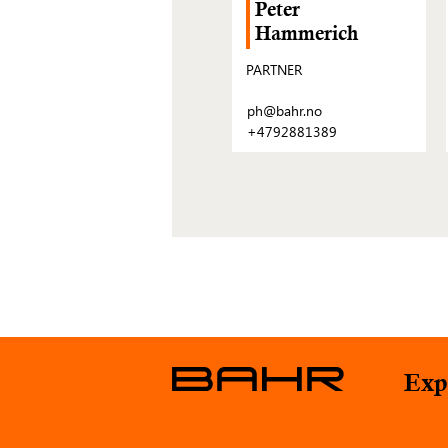
Peter
Hammerich
PARTNER
ph@bahr.no
+4792881389
Exp