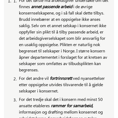
For det første må arbeidsgiver undersøke om det
finnes
annet passende arbeid
i de øvrige
konsernselskapene, og i så fall skal dette tilbys.
Brudd innebærer at en oppsigelse ikke anses
saklig. Selv om et annet selskap i konsernet ikke
oppfyller sin plikt til å tilby passende arbeid, er
det arbeidsgiverselskapet som blir ansvarlig for
en usaklig oppsigelse. Plikten er naturlig nok
begrenset til selskaper i Norge. I større konsern
åpner departementet i forslaget for at kretsen av
selskaper som omfattes av tilbudsplikten kan
begrenses.
For det andre vil
fortrinnsrett
ved nyansettelser
etter oppsigelse utvides tilsvarende til å gjelde
selskaper i konsernet.
For det tredje skal det i konsern med minst 50
ansatte etableres
rammer for samarbeid,
informasjon og drøfting mellom konsernet og