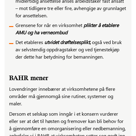
midlertidig ansettelse anses arbeidstaker fast ansatt
– mot tidligere tre eller fire, avhengige av grunnlaget
for ansettelsen.
Grensene for når en virksomhet
plikter å etablere
AMU og ha verneombud
Det etableres
utvidet drøftelsesplikt,
også ved bruk
av selvstendig oppdragstaker og ved tjenestekjøp
der dette har betydning for bemanningen.
BAHR mener
Lovendringer innebærer at virksomhetene på flere
områder må gjennomgå sine rutiner, systemer og
maler.
Dersom et selskap som inngår i et konsern vurderer
eller ser at det til høsten og fremover kan bli behov for
å gjennomføre en omorganisering eller nedbemanning,
anbefaler vi i BAHR at virksomheten setter seg godt inn