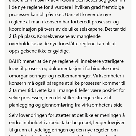
i de nye reglene for å vurdere i hvilken grad fremtidige
prosesser kan bli påvirket. Uansett krever de nye
reglene at man i konsern har forberedt prosesser og
koordinasjon på tvers av de ulike selskapene. Det tar tid
å få på plass. Konsekvensene av manglende
overholdelse av de nye foreslåtte reglene kan bli at
oppsigelsene ikke er gyldige.
BAHR mener at de nye reglene vil innebære ytterligere
krav til prosess og dokumentasjon i forbindelse med
omorganiseringer og nedbemanninger. Virksomheter i
konsern må også påregne at slike prosesser kommer til
å ta mer tid. Dette kan i mange tilfeller være positivt for
selve prosessen, men det stiller strengere krav til
planlegging og gjennomføring fra virksomhetens side.
Selv lovendringen forutsetter at det ikke er meningen å
endre innholdet i arbeidstakerbegrepet, legger lovgiver
til grunn at tydeliggjøringen og den nye regelen om