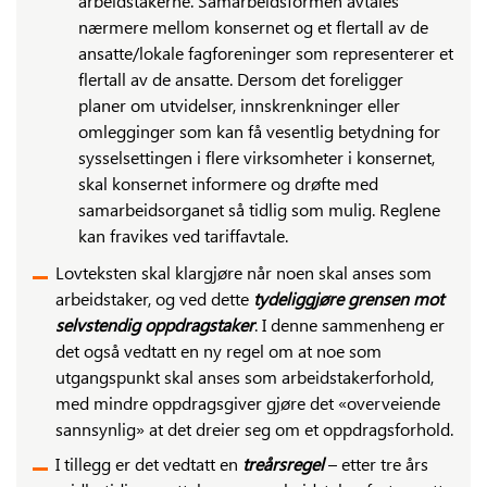
arbeidstakerne. Samarbeidsformen avtales
nærmere mellom konsernet og et flertall av de
ansatte/lokale fagforeninger som representerer et
flertall av de ansatte. Dersom det foreligger
planer om utvidelser, innskrenkninger eller
omlegginger som kan få vesentlig betydning for
sysselsettingen i flere virksomheter i konsernet,
skal konsernet informere og drøfte med
samarbeidsorganet så tidlig som mulig. Reglene
kan fravikes ved tariffavtale.
Lovteksten skal klargjøre når noen skal anses som
arbeidstaker, og ved dette
tydeliggjøre grensen mot
selvstendig oppdragstaker
. I denne sammenheng er
det også vedtatt en ny regel om at noe som
utgangspunkt skal anses som arbeidstakerforhold,
med mindre oppdragsgiver gjøre det «overveiende
sannsynlig» at det dreier seg om et oppdragsforhold.
I tillegg er det vedtatt en
treårsregel
– etter tre års