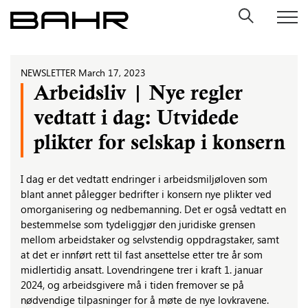
Skip
to
content
NEWSLETTER
March 17, 2023
Arbeidsliv | Nye regler
vedtatt i dag: Utvidede
plikter for selskap i konsern
I dag er det vedtatt endringer i arbeidsmiljøloven som
blant annet pålegger bedrifter i konsern nye plikter ved
omorganisering og nedbemanning. Det er også vedtatt en
bestemmelse som tydeliggjør den juridiske grensen
mellom arbeidstaker og selvstendig oppdragstaker, samt
at det er innført rett til fast ansettelse etter tre år som
midlertidig ansatt. Lovendringene trer i kraft 1. januar
2024, og arbeidsgivere må i tiden fremover se på
nødvendige tilpasninger for å møte de nye lovkravene.