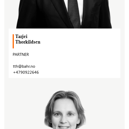
Tarjei
Thorkildsen
PARTNER
tth@bahr.no
+4790922646