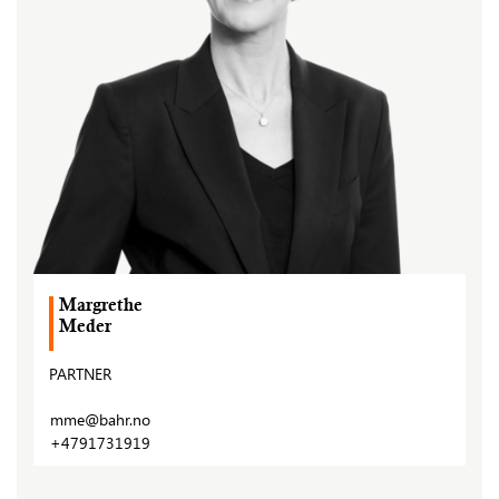
Margrethe
Meder
PARTNER
mme@bahr.no
+4791731919