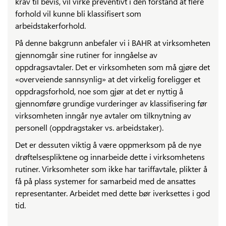
krav til bevis, vil virke preventivt i den forstand at flere
forhold vil kunne bli klassifisert som
arbeidstakerforhold.
På denne bakgrunn anbefaler vi i BAHR at virksomheten
gjennomgår sine rutiner for inngåelse av
oppdragsavtaler. Det er virksomheten som må gjøre det
«overveiende sannsynlig» at det virkelig foreligger et
oppdragsforhold, noe som gjør at det er nyttig å
gjennomføre grundige vurderinger av klassifisering før
virksomheten inngår nye avtaler om tilknytning av
personell (oppdragstaker vs. arbeidstaker).
Det er dessuten viktig å være oppmerksom på de nye
drøftelsespliktene og innarbeide dette i virksomhetens
rutiner. Virksomheter som ikke har tariffavtale, plikter å
få på plass systemer for samarbeid med de ansattes
representanter. Arbeidet med dette bør iverksettes i god
tid.