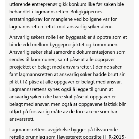
utførende entreprenør gikk konkurs like før saken ble
behandlet i lagmannsretten. Boligkjøpernes
erstatningskrav for manglene ved boligene var for
lagmannsretten rettet mot ansvarlig søker alene.
Ansvarlig søkers rolle i en byggesak er å opptre som et
bindeledd mellom byggeprosjektet og kommunen.
Ansvarlig søker skal samordne dokumentasjonen som
sendes til kommunen, samt påse at alle oppgaver i
prosjektet er belagt med ansvarsretter. I denne saken
fant lagmannsretten at ansvarlig søker hadde brutt sin
plikt til å påse at alle oppgaver er belagt med ansvar.
Lagmannsrettens synes også å legge til grunn at
ansvarlig søker ikke bare skal påse at oppgaver er
belagt med ansvar, men også at oppgavene faktisk blir
utført på forsvarlig måte av de foretakene som har
ansvarsrett.
Lagmannsrettens avgjørelse bygger på tilsvarende
rettslig grunnlag som Høyesterett oppstilte i HR‑2015-