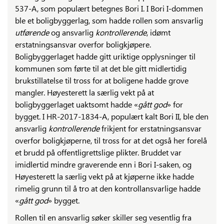
537-A, som populært betegnes Bori I. I Bori I-dommen
ble et boligbyggerlag, som hadde rollen som ansvarlig
utførende
og ansvarlig
kontrollerende
, idømt
erstatningsansvar overfor boligkjøpere.
Boligbyggerlaget hadde gitt uriktige opplysninger til
kommunen som førte til at det ble gitt midlertidig
brukstillatelse til tross for at boligene hadde grove
mangler. Høyesterett la særlig vekt på at
boligbyggerlaget uaktsomt hadde «
gått god
» for
bygget. I HR-2017-1834-A, populært kalt Bori II, ble den
ansvarlig
kontrollerende
frikjent for erstatningsansvar
overfor boligkjøperne, til tross for at det også her forelå
et brudd på offentligrettslige plikter. Bruddet var
imidlertid mindre graverende enn i Bori I-saken, og
Høyesterett la særlig vekt på at kjøperne ikke hadde
rimelig grunn til å tro at den kontrollansvarlige hadde
«
gått god
» bygget.
Rollen til en ansvarlig søker skiller seg vesentlig fra