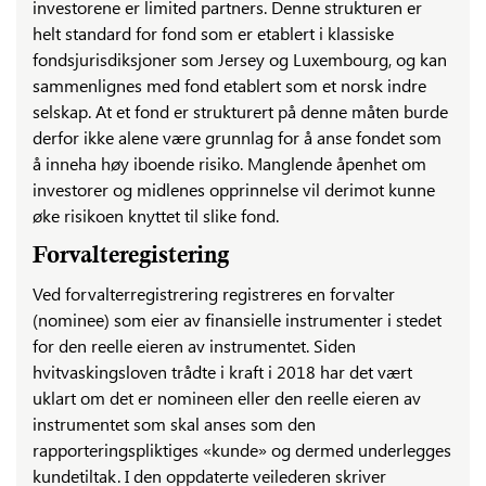
investorene er limited partners. Denne strukturen er
helt standard for fond som er etablert i klassiske
fondsjurisdiksjoner som Jersey og Luxembourg, og kan
sammenlignes med fond etablert som et norsk indre
selskap. At et fond er strukturert på denne måten burde
derfor ikke alene være grunnlag for å anse fondet som
å inneha høy iboende risiko. Manglende åpenhet om
investorer og midlenes opprinnelse vil derimot kunne
øke risikoen knyttet til slike fond.
Forvalteregistering
Ved forvalterregistrering registreres en forvalter
(nominee) som eier av finansielle instrumenter i stedet
for den reelle eieren av instrumentet. Siden
hvitvaskingsloven trådte i kraft i 2018 har det vært
uklart om det er nomineen eller den reelle eieren av
instrumentet som skal anses som den
rapporteringspliktiges «kunde» og dermed underlegges
kundetiltak. I den oppdaterte veilederen skriver