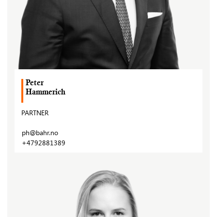
Peter
Hammerich
PARTNER
ph@bahr.no
+4792881389