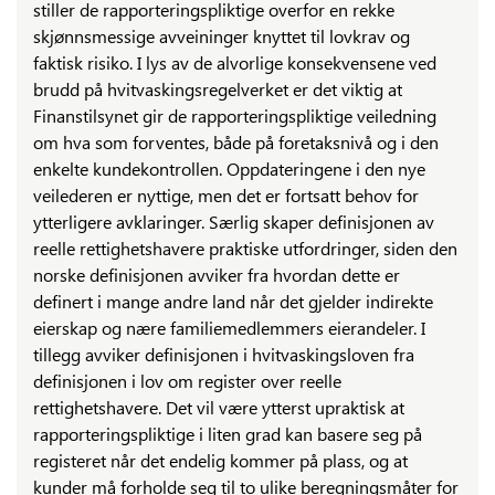
stiller de rapporteringspliktige overfor en rekke
skjønnsmessige avveininger knyttet til lovkrav og
faktisk risiko. I lys av de alvorlige konsekvensene ved
brudd på hvitvaskingsregelverket er det viktig at
Finanstilsynet gir de rapporteringspliktige veiledning
om hva som forventes, både på foretaksnivå og i den
enkelte kundekontrollen. Oppdateringene i den nye
veilederen er nyttige, men det er fortsatt behov for
ytterligere avklaringer. Særlig skaper definisjonen av
reelle rettighetshavere praktiske utfordringer, siden den
norske definisjonen avviker fra hvordan dette er
definert i mange andre land når det gjelder indirekte
eierskap og nære familiemedlemmers eierandeler. I
tillegg avviker definisjonen i hvitvaskingsloven fra
definisjonen i lov om register over reelle
rettighetshavere. Det vil være ytterst upraktisk at
rapporteringspliktige i liten grad kan basere seg på
registeret når det endelig kommer på plass, og at
kunder må forholde seg til to ulike beregningsmåter for