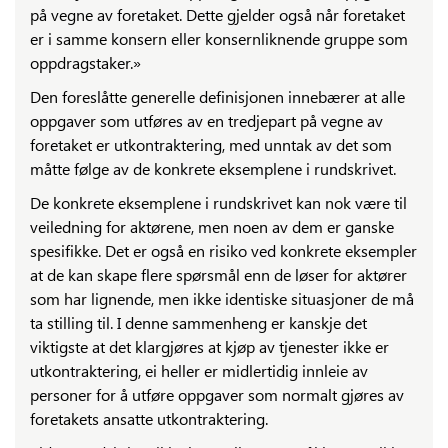
på vegne av foretaket. Dette gjelder også når foretaket
er i samme konsern eller konsernliknende gruppe som
oppdragstaker.»
Den foreslåtte generelle definisjonen innebærer at alle
oppgaver som utføres av en tredjepart på vegne av
foretaket er utkontraktering, med unntak av det som
måtte følge av de konkrete eksemplene i rundskrivet.
De konkrete eksemplene i rundskrivet kan nok være til
veiledning for aktørene, men noen av dem er ganske
spesifikke. Det er også en risiko ved konkrete eksempler
at de kan skape flere spørsmål enn de løser for aktører
som har lignende, men ikke identiske situasjoner de må
ta stilling til. I denne sammenheng er kanskje det
viktigste at det klargjøres at kjøp av tjenester ikke er
utkontraktering, ei heller er midlertidig innleie av
personer for å utføre oppgaver som normalt gjøres av
foretakets ansatte utkontraktering.