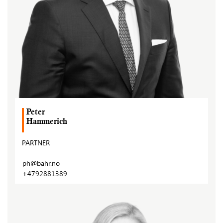
Peter
Hammerich
PARTNER
ph@bahr.no
+4792881389