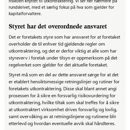
risikoen knyttet til utkontraktering. Vi ser her nærmere på
rundskrivet, med et særlig fokus på hva som gjelder for
kapitalforvaltere.
Styret har det overordnede ansvaret
Det er foretakets styre som har ansvaret for at foretaket
overholder de til enhver tid gjeldende regler om
utkontraktering, og det er derfor viktig at alle som har
styreverv i foretak under tilsyn er oppmerksom på det
regelverket som gjelder for det aktuelle foretaket.
Styret må som en del av dette ansvaret sørge for at det
er etablert hensiktsmessige retningslinjer og rutiner for
foretakets utkontraktering. Disse skal blant annet angi
prosessen for å sikre en forsvarlig risikovurdering for
utkontraktering, hvilke tiltak som skal treffes for å sikre
at utkontraktert virksomhet drives forsvarlig og lovlig,
samt overvåking av at retningslinjene og rutinene blir
etterlevd og hvordan eventuelle avvik skal håndteres.