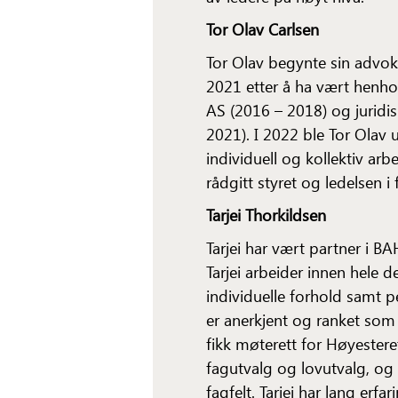
Tor Olav Carlsen
Tor Olav begynte sin advokat
2021 etter å ha vært henho
AS (2016 – 2018) og juridis
2021). I 2022 ble Tor Olav
individuell og kollektiv arb
rådgitt styret og ledelsen i 
Tarjei Thorkildsen
Tarjei har vært partner i B
Tarjei arbeider innen hele 
individuelle forhold samt pe
er anerkjent og ranket som 
fikk møterett for Høyesteret
fagutvalg og lovutvalg, og 
fagfelt. Tarjei har lang erf