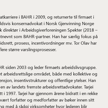
karriere i BAHR i 2009, og returnerte til firmaet i
ldsvis konsernadvokat i Norsk Gjenvinning Norge
k direktør i Arbeidsgiverforeningen Spekter (2018 –
 utnevnt som BAHR-partner. Han har særlig fokus på
eidsrett, prosess, incentivordninger mv. Tor Olav har
flere større varslingsprosesser.
AHR siden 2003 og leder firmaets arbeidslivsgruppe.
det arbeidsrettslige området, både med kollektive og
nsjon, insentivstrukturer og offentlige ytelser. Han
en av landets fremste arbeidsrettadvokater. Tarjei
t i 1997. Tarjei har gjennom årene bidratt i en rekke
vært forfatter og medforfatter av bøker innen sitt
aring med å rådgi virksomheter hvor lederen blir