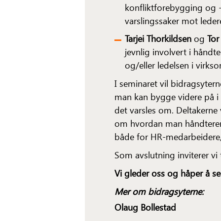
konfliktforebygging og -
varslingssaker mot leder
Tarjei Thorkildsen
og
Tor 
jevnlig involvert i håndt
og/eller ledelsen i virks
I seminaret vil bidragsyter
man kan bygge videre på i 
det varsles om. Deltakerne
om hvordan man håndterer e
både for HR-medarbeidere,
Som avslutning inviterer vi 
Vi gleder oss og håper å se
Mer om bidragsyterne:
Olaug Bollestad