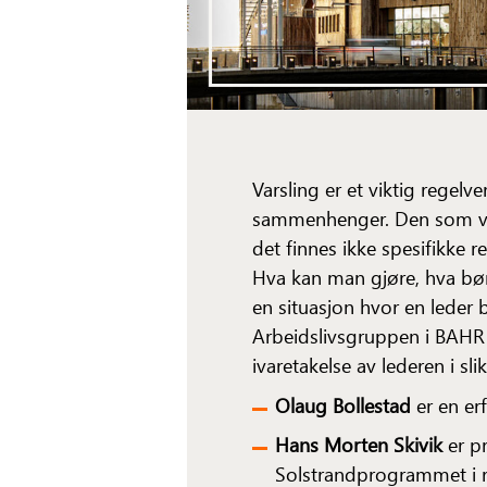
Varsling er et viktig regelv
sammenhenger. Den som vars
det finnes ikke spesifikke r
Hva kan man gjøre, hva bør
en situasjon hvor en leder b
Arbeidslivsgruppen i BAHR
ivaretakelse av lederen i sli
Olaug Bollestad
er en er
Hans Morten Skivik
er p
Solstrandprogrammet i r