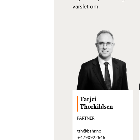
varslet om.
Tarjei
Thorkildsen
PARTNER
tth@bahr.no
+4790922646