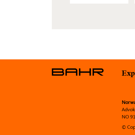
Exp
Norw
Advok
NO 91
© Cop