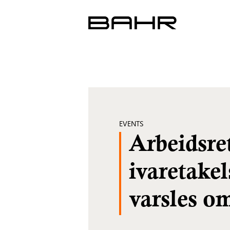
Skip
to
content
EVENTS
Arbeidsret
ivaretakel
varsles o