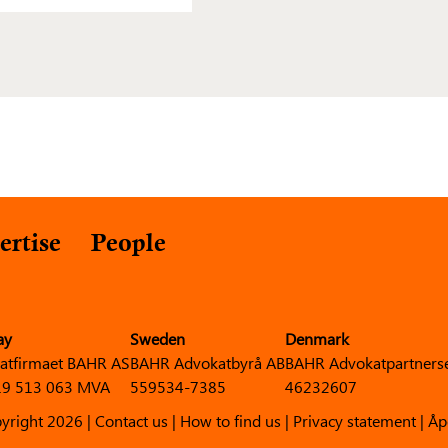
ertise
People
ay
Sweden
Denmark
atfirmaet BAHR AS
BAHR Advokatbyrå AB
BAHR Advokatpartners
9 513 063 MVA
559534-7385
46232607
yright 2026 |
Contact us
|
How to find us
|
Privacy statement
|
Åp