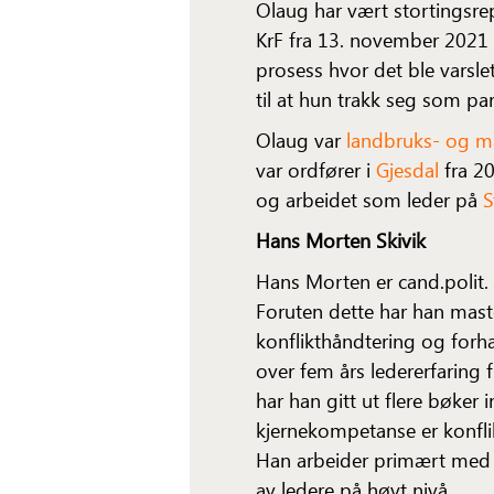
Olaug har vært stortingsrep
KrF fra 13. november 2021 
prosess hvor det ble varsle
til at hun trakk seg som par
Olaug var
landbruks- og m
var ordfører i
Gjesdal
fra 20
og arbeidet som leder på
S
Hans Morten Skivik
Hans Morten er cand.polit.
Foruten dette har han mast
konflikthåndtering og forh
over fem års ledererfaring f
har han gitt ut flere bøke
kjernekompetanse er konfli
Han arbeider primært med l
av ledere på høyt nivå.