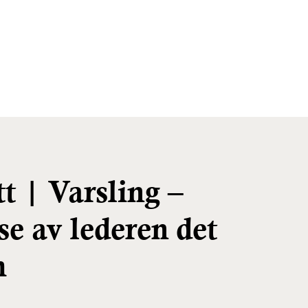
t | Varsling –
se av lederen det
m