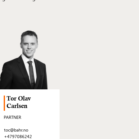
Tor Olav
Carlsen
PARTNER
toc@bahr.no
+4797086242