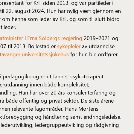
resentant for KrF siden 2013, og var partileder i
til 22. august 2024. Hun har nylig vært gjennom en
t om henne som leder av KrF, og som til slutt bidro
tileder.
atminister
i
Erna Solbergs regjering
2019–2021 og
07 til 2013. Bollestad er
sykepleier
av utdannelse
tavanger universitetssjukehus
før hun ble ordfører.
 i pedagogikk og er utdannet psykoterapeut.
erutdanning innen både kompleksitet,
andling. Han har over 20 års konsulenterfaring og
ra både offentlig og privat sektor. De siste årene
r innen relevante fagområder. Hans Mortens
ktforebygging og håndtering samt endringsledelse.
ederutvikling, ledergruppeutvikling og rådgivning