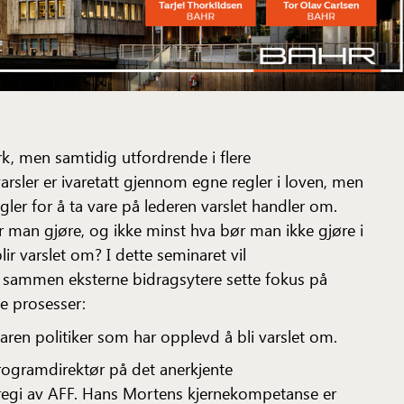
erk, men samtidig utfordrende i flere
ler er ivaretatt gjennom egne regler i loven, men
egler for å ta vare på lederen varslet handler om.
 man gjøre, og ikke minst hva bør man ikke gjøre i
lir varslet om? I dette seminaret vil
 sammen eksterne bidragsytere sette fokus på
ke prosesser:
faren politiker som har opplevd å bli varslet om.
rogramdirektør på det anerkjente
egi av AFF. Hans Mortens kjernekompetanse er