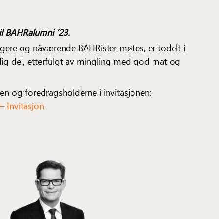
til BAHRalumni ’23.
igere og nåværende BAHRister møtes, er todelt i
glig del, etterfulgt av mingling med god mat og
en og foredragsholderne i invitasjonen:
 Invitasjon