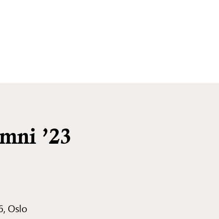
ni ’23
6, Oslo