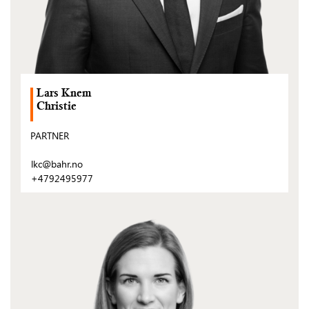
Lars Knem
Christie
PARTNER
lkc@bahr.no
+4792495977