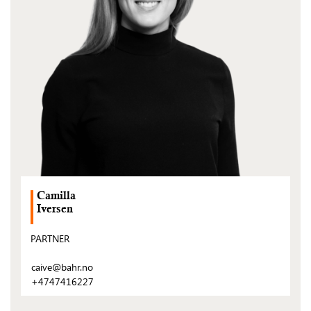
Camilla
Iversen
PARTNER
caive@bahr.no
+4747416227