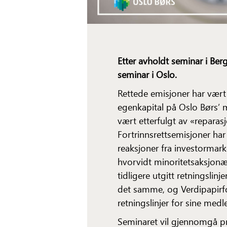
Etter avholdt seminar i Berge
seminar i Oslo.
Rettede emisjoner har vært
egenkapital på Oslo Børs’ m
vært etterfulgt av «reparas
Fortrinnsrettsemisjoner har
reaksjoner fra investormar
hvorvidt minoritetsaksjonær
tidligere utgitt retningslinj
det samme, og Verdipapirfo
retningslinjer for sine med
Seminaret vil gjennomgå pra