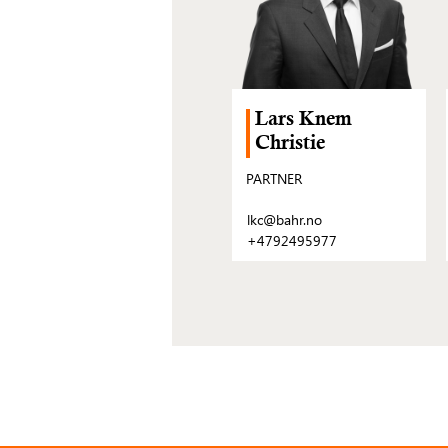
Lars Knem
Christie
PARTNER
lkc@bahr.no
+4792495977