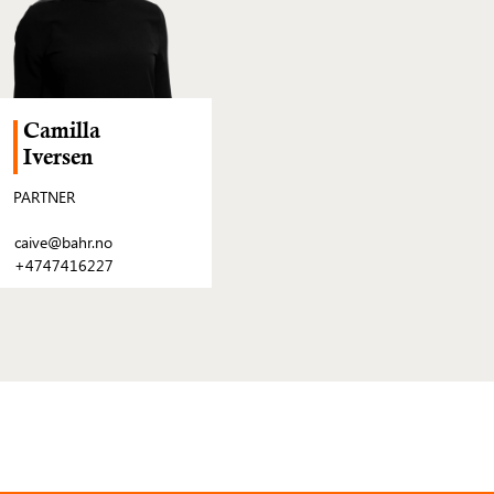
Camilla
Iversen
PARTNER
caive@bahr.no
+4747416227