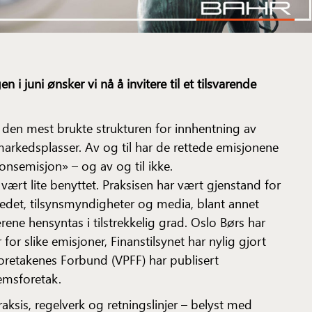
n i juni ønsker vi nå å invitere til et tilsvarende
 den mest brukte strukturen for innhentning av
arkedsplasser. Av og til har de rettede emisjonene
jonsemisjon» – og av og til ikke.
 vært lite benyttet. Praksisen har vært gjenstand for
kedet, tilsynsmyndigheter og media, blant annet
ene hensyntas i tilstrekkelig grad. Oslo Børs har
er for slike emisjoner, Finanstilsynet har nylig gjort
retakenes Forbund (VPFF) har publisert
lemsforetak.
ksis, regelverk og retningslinjer – belyst med