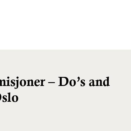
misjoner – Do’s and
Oslo