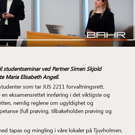
 til studentseminar ved Partner Simen Skjold
e Maria Elisabeth Angell.
studenter som tar JUS 2211 forvaltningsrett.
 en eksamensrettet innføring i det viktigste og
retten, nemlig reglene om ugyldighet og
tanse (full prøving, tilbakeholden prøving og
d tapas og mingling i våre lokaler på Tjuvholmen.