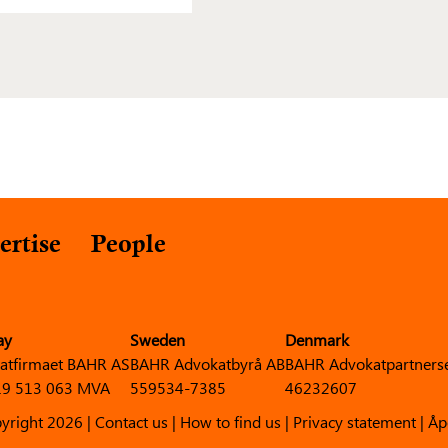
ertise
People
ay
Sweden
Denmark
atfirmaet BAHR AS
BAHR Advokatbyrå AB
BAHR Advokatpartners
9 513 063 MVA
559534-7385
46232607
yright 2026 |
Contact us
|
How to find us
|
Privacy statement
|
Åp