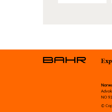
Exp
Norw
Advok
NO 91
© Cop