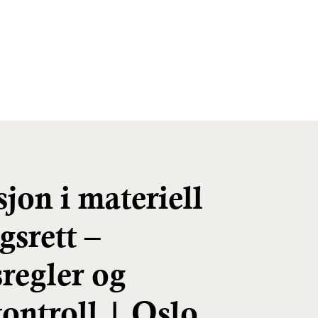
on i materiell
gsrett –
regler og
ontroll | Oslo