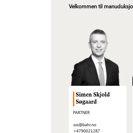
Velkommen til manuduksjo
Simen Skjold
Søgaard
PARTNER
sss@bahr.no
+4790021287