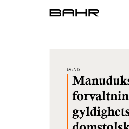
Skip
to
content
EVENTS
Manuduksj
forvaltnin
gyldighets
domstolsk