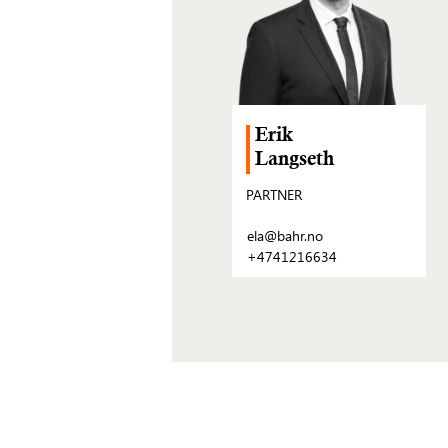
Erik
Langseth
PARTNER
ela@bahr.no
+4741216634