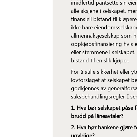
imidlertid pantsette sin ei
alle aksjene i selskapet, me
finansiell bistand til kjøpe
ikke bare eiendomsselskaper
allmennaksjeselskap som hov
oppkjøpsfinansiering hvis 
eller stemmene i selskapet. I
bistand til en slik kjøper.
For å stille sikkerhet eller 
lovforslaget at selskapet b
godkjennes av generalforsam
saksbehandlingsregler. I s
1. Hva bør selskapet påse 
brudd på låneavtaler?
2. Hva bør bankene gjøre fo
ugyldige?