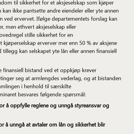
endom til sikkerhet for et aksjeselskap som kjøper
n kan ikke pantsette andre eiendeler eller yte annen
ren ved ervervet. Ifølge departementets forslag kan
, men ethvert aksjeselskap eller
edregel stille sikkerhet for en
et kjøperselskap erverver mer enn 50 % av aksjene
 tillegg kan selskapet yte lån eller annen finansiell
yte finansiell bistand ved et oppkjøp krever
etinger seg at armlengdes vederlag, og at bistanden
lingen i henhold til særskilte
eminaret besvares følgende spørsmål:
for å oppfylle reglene og unngå styreansvar og
r å unngå at avtaler om lån og sikkerhet blir