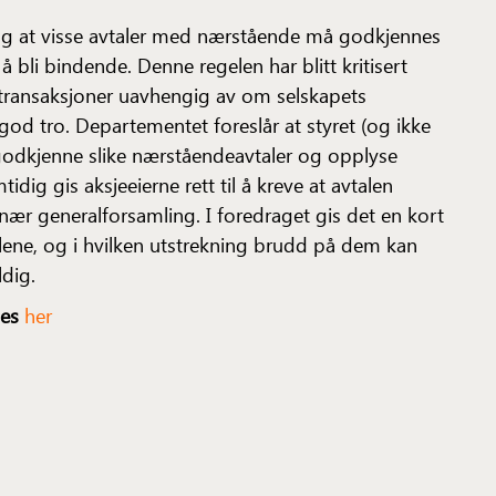
dag at visse avtaler med nærstående må godkjennes
 bli bindende. Denne regelen har blitt kritisert
transaksjoner uavhengig av om selskapets
god tro. Departementet foreslår at styret (og ikke
godkjenne slike nærståendeavtaler og opplyse
idig gis aksjeeierne rett til å kreve at avtalen
nær generalforsamling. I foredraget gis det en kort
glene, og i hvilken utstrekning brudd på dem kan
ldig.
ses
her