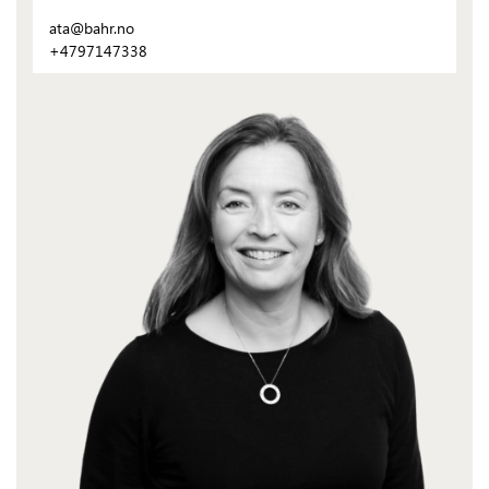
ata@bahr.no
+4797147338