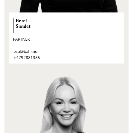
Beret
Sundet
PARTNER
bsu@bahr.no
+4792881385