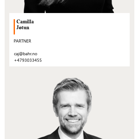
Camilla
Jøtun
PARTNER
caj@bahr.no
+4793033455