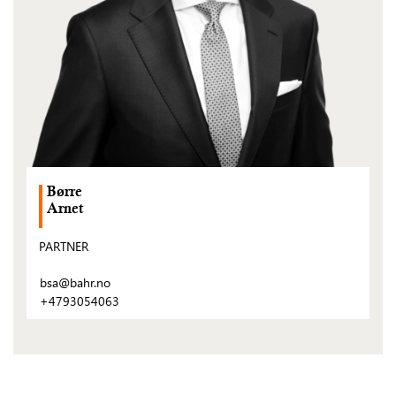
Børre
Arnet
PARTNER
bsa@bahr.no
+4793054063