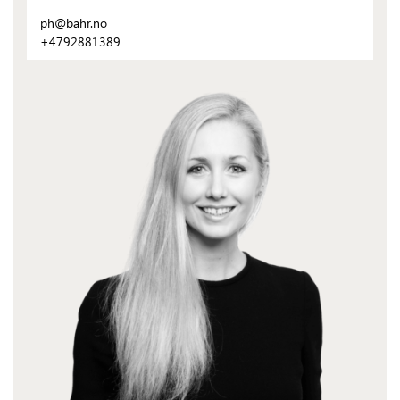
ph@bahr.no
+4792881389