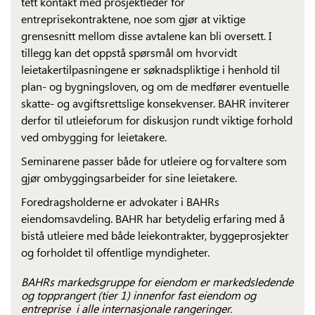
tett kontakt med prosjektleder for
entreprisekontraktene, noe som gjør at viktige
grensesnitt mellom disse avtalene kan bli oversett. I
tillegg kan det oppstå spørsmål om hvorvidt
leietakertilpasningene er søknadspliktige i henhold til
plan- og bygningsloven, og om de medfører eventuelle
skatte- og avgiftsrettslige konsekvenser. BAHR inviterer
derfor til utleieforum for diskusjon rundt viktige forhold
ved ombygging for leietakere.
Seminarene passer både for utleiere og forvaltere som
gjør ombyggingsarbeider for sine leietakere.
Foredragsholderne er advokater i BAHRs
eiendomsavdeling. BAHR har betydelig erfaring med å
bistå utleiere med både leiekontrakter, byggeprosjekter
og forholdet til offentlige myndigheter.
BAHRs markedsgruppe for eiendom er markedsledende
og topprangert (tier 1) innenfor fast eiendom og
entreprise i alle internasjonale rangeringer.