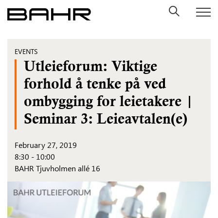
Skip
to
content
EVENTS
Utleieforum: Viktige
forhold å tenke på ved
ombygging for leietakere |
Seminar 3: Leieavtalen(e)
February 27, 2019
8:30 - 10:00
BAHR Tjuvholmen allé 16