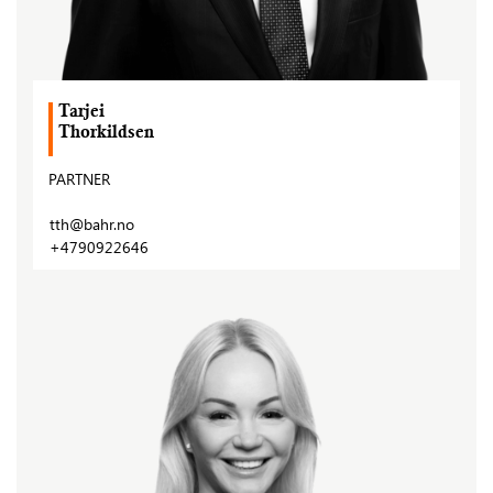
Tarjei
Thorkildsen
PARTNER
tth@bahr.no
+4790922646