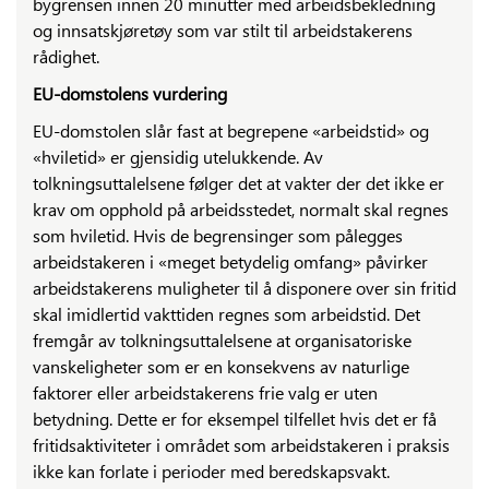
bygrensen innen 20 minutter med arbeidsbekledning
og innsatskjøretøy som var stilt til arbeidstakerens
rådighet.
EU-domstolens vurdering
EU-domstolen slår fast at begrepene «arbeidstid» og
«hviletid» er gjensidig utelukkende. Av
tolkningsuttalelsene følger det at vakter der det ikke er
krav om opphold på arbeidsstedet, normalt skal regnes
som hviletid. Hvis de begrensinger som pålegges
arbeidstakeren i «meget betydelig omfang» påvirker
arbeidstakerens muligheter til å disponere over sin fritid
skal imidlertid vakttiden regnes som arbeidstid. Det
fremgår av tolkningsuttalelsene at organisatoriske
vanskeligheter som er en konsekvens av naturlige
faktorer eller arbeidstakerens frie valg er uten
betydning. Dette er for eksempel tilfellet hvis det er få
fritidsaktiviteter i området som arbeidstakeren i praksis
ikke kan forlate i perioder med beredskapsvakt.