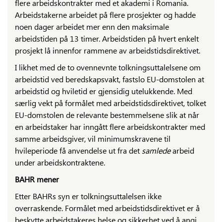
flere arbeidskontrakter med et akademi i Romania.
Arbeidstakerne arbeidet på flere prosjekter og hadde
noen dager arbeidet mer enn den maksimale
arbeidstiden på 13 timer. Arbeidstiden på hvert enkelt
prosjekt lå innenfor rammene av arbeidstidsdirektivet.
I likhet med de to ovennevnte tolkningsuttalelsene om
arbeidstid ved beredskapsvakt, fastslo EU-domstolen at
arbeidstid og hviletid er gjensidig utelukkende. Med
særlig vekt på formålet med arbeidstidsdirektivet, tolket
EU-domstolen de relevante bestemmelsene slik at når
en arbeidstaker har inngått flere arbeidskontrakter med
samme arbeidsgiver, vil minimumskravene til
hvileperiode få anvendelse ut fra det
samlede
arbeid
under arbeidskontraktene.
BAHR mener
Etter BAHRs syn er tolkningsuttalelsen ikke
overraskende. Formålet med arbeidstidsdirektivet er å
beskytte arbeidstakeres helse og sikkerhet ved å angi