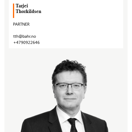
Tarjei
Thorkildsen
PARTNER
tth@bahr.no
+4790922646