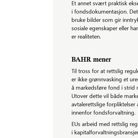
Et annet svært praktisk ekse
i fondsdokumentasjon. Dette
bruke bilder som gir inntr
sosiale egenskaper eller ha
er realiteten.
BAHR mener
Til tross for at rettslig re
er ikke grønnvasking et ur
å markedsføre fond i stri
Utover dette vil både mark
avtalerettslige forpliktelse
innenfor fondsforvaltning.
EUs arbeid med rettslig re
i kapitalforvaltningsbransj