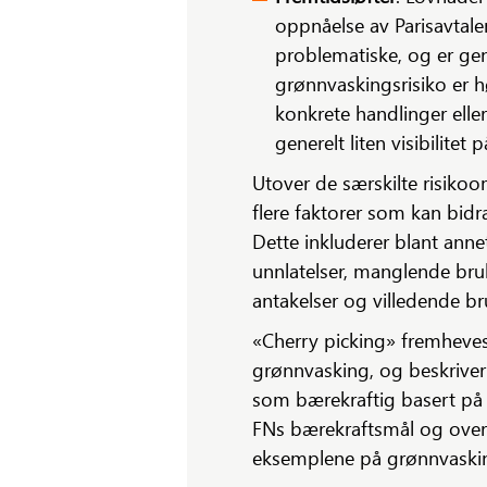
oppnåelse av Parisavtalen
problematiske, og er ge
grønnvaskingsrisiko er hø
konkrete handlinger elle
generelt liten visibilitet
Utover de særskilte risiko
flere faktorer som kan bidr
Dette inkluderer blant anne
unnlatelser, manglende bru
antakelser og villedende bru
«Cherry picking» fremheves
grønnvasking, og beskriver 
som bærekraftig basert på
FNs bærekraftsmål og overh
eksemplene på grønnvaski