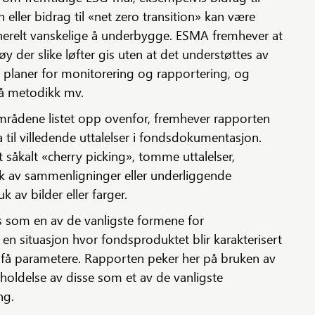
 eller bidrag til «net zero transition» kan være
nerelt vanskelige å underbygge. ESMA fremhever at
y der slike løfter gis uten at det understøttes av
r planer for monitorering og rapportering, og
 på metodikk mv.
områdene listet opp ovenfor, fremhever rapporten
a til villedende uttalelser i fondsdokumentasjon.
t såkalt «cherry picking», tomme uttalelser,
k av sammenligninger eller underliggende
k av bilder eller farger.
 som en av de vanligste formene for
en situasjon hvor fondsproduktet blir karakterisert
 få parametere. Rapporten peker her på bruken av
oldelse av disse som et av de vanligste
ng.