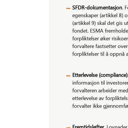
SFDR-dokumentasjon
. 
egenskaper (artikkel 8) 
(artikkel 9) skal det gis
fondet. ESMA fremholder
forpliktelser øker risiko
forvaltere fastsetter ov
forpliktelser til å oppnå
Etterlevelse (compliance)
informasjon til investor
forvalteren arbeider med
etterlevelse av forpliktel
forvalter ikke gjennomfø
Fremtidsløfter
. Lovnader