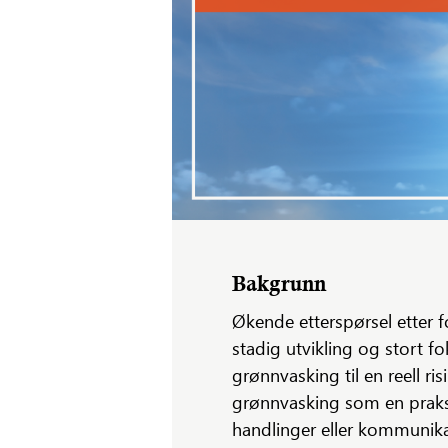
Bakgrunn
Økende etterspørsel etter f
stadig utvikling og stort f
grønnvasking til en reell ri
grønnvasking som en praksis
handlinger eller kommunikas