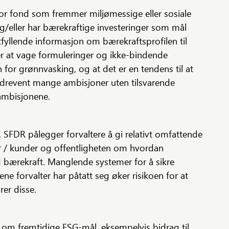
For fond som fremmer miljømessige eller sosiale
og/eller har bærekraftige investeringer som mål
 utfyllende informasjon om bærekraftsprofilen til
 at vage formuleringer og ikke-bindende
en for grønnvasking, og at det er en tendens til at
erdrevent mange ambisjoner uten tilsvarende
 ambisjonene.
. SFDR pålegger forvaltere å gi relativt omfattende
er / kunder og offentligheten om hvordan
 bærekraft. Manglende systemer for å sikre
sene forvalter har påtatt seg øker risikoen for at
rer disse.
 om fremtidige ESG-mål, eksempelvis bidrag til