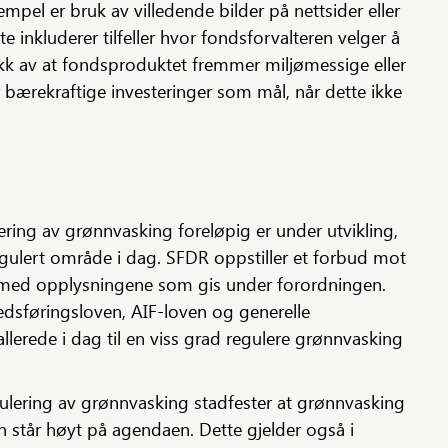
mpel er bruk av villedende bilder på nettsider eller
 inkluderer tilfeller hvor fondsforvalteren velger å
ykk av at fondsproduktet fremmer miljømessige eller
r bærekraftige investeringer som mål, når dette ikke
gulering av grønnvasking foreløpig er under utvikling,
egulert område i dag. SFDR oppstiller et forbud mot
d med opplysningene som gis under forordningen.
edsføringsloven, AIF-loven og generelle
r allerede i dag til en viss grad regulere grønnvasking
gulering av grønnvasking stadfester at grønnvasking
en står høyt på agendaen. Dette gjelder også i