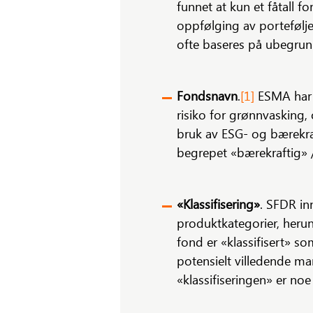
funnet at kun et fåtall f
oppfølging av porteføljes
ofte baseres på ubegrunn
Fondsnavn
.
[1]
ESMA har 
risiko for grønnvasking, 
bruk av ESG- og bærekraf
begrepet «bærekraftig» 
«Klassifisering»
. SFDR in
produktkategorier, herund
fond er «klassifisert» so
potensielt villedende ma
«klassifiseringen» er n