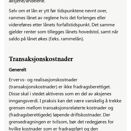
aksjene/andelene.
Selv om et lån er ytt før tidspunktene nevnt over,
rammes lånet av reglene hvis det forlenges eller
videreføres etter lånets forfallstidspunkt. Det samme
gjelder renter som tillegges lånets hovedstol, samt når
saldo på lånet økes (f.eks. rammelån).
Transaksjonskostnader
Generelt
Ervervs- og realisasjonskostnader
(transaksjonskostnader) er ikke fradragsberettiget.
Disse skal i stedet aktiveres som en del av aksjenes
inngangsverdi. I praksis kan det være vanskelig å trekke
grensen mellom transaksjonsrelaterte kostnader og
(fradragsberettigede) løpende driftskostnader. Der
grensedragningen er tvilsom, bør det redegjøres for
hvilke kostnader som er fradragsført og den