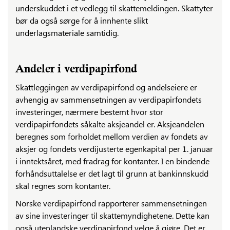
underskuddet i et vedlegg til skattemeldingen. Skattyter
bør da også sørge for å innhente slikt
underlagsmateriale samtidig.
Andeler i verdipapirfond
Skattleggingen av verdipapirfond og andelseiere er
avhengig av sammensetningen av verdipapirfondets
investeringer, nærmere bestemt hvor stor
verdipapirfondets såkalte aksjeandel er. Aksjeandelen
beregnes som forholdet mellom verdien av fondets av
aksjer og fondets verdijusterte egenkapital per 1. januar
i inntektsåret, med fradrag for kontanter. I en bindende
forhåndsuttalelse er det lagt til grunn at bankinnskudd
skal regnes som kontanter.
Norske verdipapirfond rapporterer sammensetningen
av sine investeringer til skattemyndighetene. Dette kan
også utenlandske verdipapirfond velge å gjøre. Det er