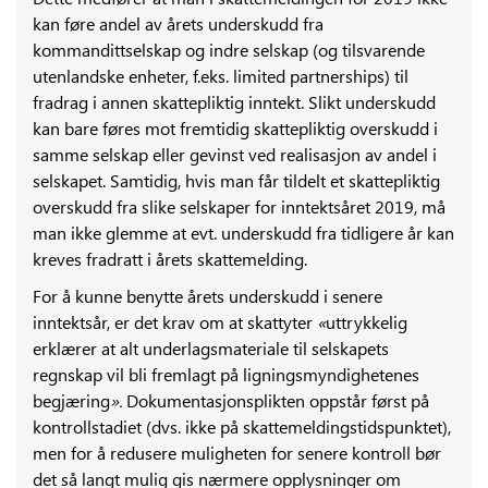
kan føre andel av årets underskudd fra
kommandittselskap og indre selskap (og tilsvarende
utenlandske enheter, f.eks. limited partnerships) til
fradrag i annen skattepliktig inntekt. Slikt underskudd
kan bare føres mot fremtidig skattepliktig overskudd i
samme selskap eller gevinst ved realisasjon av andel i
selskapet. Samtidig, hvis man får tildelt et skattepliktig
overskudd fra slike selskaper for inntektsåret 2019, må
man ikke glemme at evt. underskudd fra tidligere år kan
kreves fradratt i årets skattemelding.
For å kunne benytte årets underskudd i senere
inntektsår, er det krav om at skattyter
«
uttrykkelig
erklærer at alt underlagsmateriale til selskapets
regnskap vil bli fremlagt på ligningsmyndighetenes
begjæring
».
Dokumentasjonsplikten oppstår først på
kontrollstadiet (dvs. ikke på skattemeldingstidspunktet),
men for å redusere muligheten for senere kontroll bør
det så langt mulig gis nærmere opplysninger om