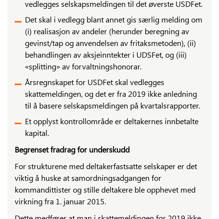
vedlegges selskapsmeldingen til det øverste USDFet.
Det skal i vedlegg blant annet gis særlig melding om
(i) realisasjon av andeler (herunder beregning av
gevinst/tap og anvendelsen av fritaksmetoden), (ii)
behandlingen av aksjeinntekter i UDSFet, og (iii)
«splitting» av forvaltningshonorar.
Årsregnskapet for USDFet skal vedlegges
skattemeldingen, og det er fra 2019 ikke anledning
til å basere selskapsmeldingen på kvartalsrapporter.
Et opplyst kontrollområde er deltakernes innbetalte
kapital.
Begrenset fradrag for underskudd
For strukturene med deltakerfastsatte selskaper er det
viktig å huske at samordningsadgangen for
kommandittister og stille deltakere ble opphevet med
virkning fra 1. januar 2015.
Dette medfører at man i skattemeldingen for 2019 ikke