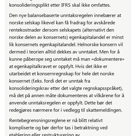
konsolideringsplikt etter IFRS skal ikke omfattes.
Den nye balansebaserte unntaksregelen innebærer at
norske selskap likevel kan få fradrag for avskårede
rentekostnader dersom selskapets (alternativt den
norske delen av konsernets) egenkapitalandel er minst
lik konsernets egenkapitalandel. Helnorske konsern vil
dermed i teorien alltid dekkes av unntaket. Men for å
kunne påberope seg unntaket må man «dokumentere»
at egenkapitalkravet er oppfylt. Hvis det ikke er
utarbeidet et konsernregnskap for hele det norske
konsernet (f.eks. fordi det er unntak fra
konsolideringskrav etter det valgte regnskapsspråket),
må det på annen måte dokumenteres at vilkårene for å
anvende unntaksregelen er oppfylt. Dette bør det
redegjøres nærmere for i vedlegg til skattemeldingen.
Rentebegrensningsreglene er nå blitt relativt
kompliserte og bør derfor tas i betraktning ved
etablering eller restrukturering av