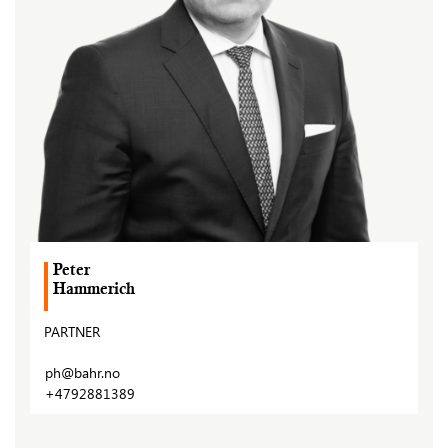
Peter
Hammerich
PARTNER
ph@bahr.no
+4792881389