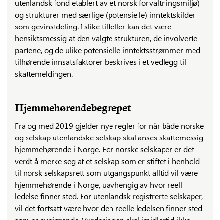
utenlandsk fond etablert av et norsk forvaltningsmiljø)
og strukturer med særlige (potensielle) inntektskilder
som gevinstdeling. I slike tilfeller kan det være
hensiktsmessig at den valgte strukturen, de involverte
partene, og de ulike potensielle inntektsstrømmer med
tilhørende innsatsfaktorer beskrives i et vedlegg til
skattemeldingen.
Hjemmehørendebegrepet
Fra og med 2019 gjelder nye regler for når både norske
og selskap utenlandske selskap skal anses skattemessig
hjemmehørende i Norge. For norske selskaper er det
verdt å merke seg at et selskap som er stiftet i henhold
til norsk selskapsrett som utgangspunkt alltid vil være
hjemmehørende i Norge, uavhengig av hvor reell
ledelse finner sted. For utenlandsk registrerte selskaper,
vil det fortsatt være hvor den reelle ledelsen finner sted
som er avgjørende. Vurderingen skal imidlertid ikke