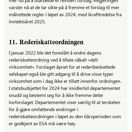
mer tid på å utarbeide et revidert forslag. Regjeringen
varsler nå at de tar sikte på å fremme et forslag til mer
målrettede regler i løpet av 2024, med ikrafttredelse fra
inntektsåret 2025.
11. Rederiskatteordningen
I januar 2022 ble det foreslått å endre dagens
rederiskatteordning ved å tillate såkalt «delt
virksomhet». Forslaget åpnet for at rederibeskattede
selskapet også ble gitt adgang til å drive visse typer
virksomhet som i dag ikke er tillatt innenfor ordningen.
I statsbudsjettet for 2024 har imidlertid departementet
snudd og bestemt seg for å ikke fremme dette
lovforslaget. Departementet viser særlig til at terskelen
for å gjøre omfattende endringer i
rederiskatteordningen i løpet av den tiårsperioden som
er godkjent av ESA må være høy.