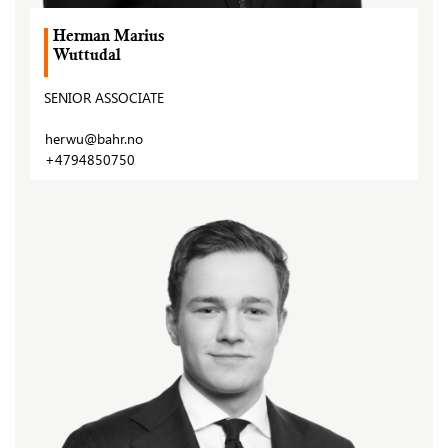
Herman Marius
Wuttudal
SENIOR ASSOCIATE
herwu@bahr.no
+4794850750