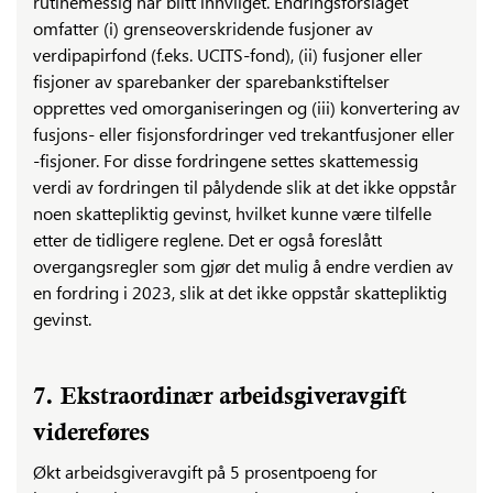
rutinemessig har blitt innvilget. Endringsforslaget
omfatter (i) grenseoverskridende fusjoner av
verdipapirfond (f.eks. UCITS-fond), (ii) fusjoner eller
fisjoner av sparebanker der sparebankstiftelser
opprettes ved omorganiseringen og (iii) konvertering av
fusjons- eller fisjonsfordringer ved trekantfusjoner eller
-fisjoner. For disse fordringene settes skattemessig
verdi av fordringen til pålydende slik at det ikke oppstår
noen skattepliktig gevinst, hvilket kunne være tilfelle
etter de tidligere reglene. Det er også foreslått
overgangsregler som gjør det mulig å endre verdien av
en fordring i 2023, slik at det ikke oppstår skattepliktig
gevinst.
7. Ekstraordinær arbeidsgiveravgift
videreføres
Økt arbeidsgiveravgift på 5 prosentpoeng for