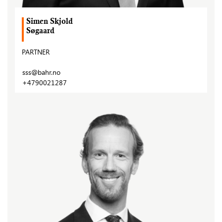
Simen Skjold
Søgaard
PARTNER
sss@bahr.no
+4790021287