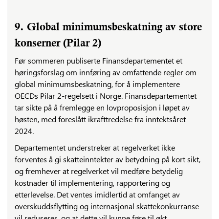
9. Global minimumsbeskatning av store
konserner (Pilar 2)
Før sommeren publiserte Finansdepartementet et
høringsforslag om innføring av omfattende regler om
global minimumsbeskatning, for å implementere
OECDs Pilar 2-regelsett i Norge. Finansdepartementet
tar sikte på å fremlegge en lovproposisjon i løpet av
høsten, med foreslått ikrafttredelse fra inntektsåret
2024.
Departementet understreker at regelverket ikke
forventes å gi skatteinntekter av betydning på kort sikt,
og fremhever at regelverket vil medføre betydelig
kostnader til implementering, rapportering og
etterlevelse. Det ventes imidlertid at omfanget av
overskuddsflytting og internasjonal skattekonkurranse
vil reduseres, og at dette vil kunne føre til økt