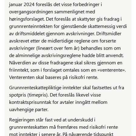
januar 2024 foreslås det visse forbedringer i
overgangsordningen sammenlignet med
høringsforslaget. Det foreslås at skattyter gis fradrag i
grunnrenteinntekten for gjenstående skattemessig verdi
av driftsmiddelet gjennom avskrivninger. Driftsmidler
avskrevet etter de midlertidige reglene om forserte
avskrivinger (lineært over fem år) behandles som om
de alminnelige avskrivingsreglene hadde blitt anvendt.
Nåverdien av disse fradragene skal sikres gjennom en
friinntekt, som i forslaget omtales som en «venterente».
Venterenten skal baseres på risikofri rente.
Grunnrenteskattepliktige inntekter skal fastsettes ut fra
spotpris (timepris). Det foreslås likevel visse
kontraktsprisunntak for avtaler inngått mellom
uavhengige parter.
Regjeringen står fast ved at underskudd i
grunnrenteskatten må fremføres med risikofri rente
mot inntekter i senere år. På nåværende tidspunkt