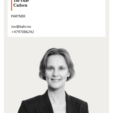
Tor Olav
Carlsen
PARTNER
toc@bahr.no
+4797086242