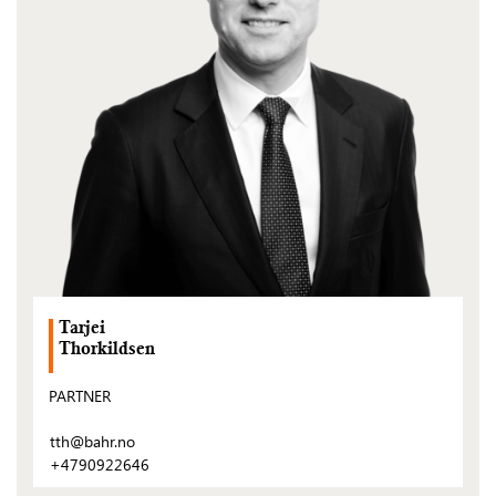
Tarjei
Thorkildsen
PARTNER
tth@bahr.no
+4790922646