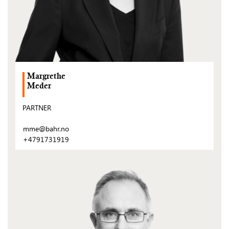
Margrethe
Meder
PARTNER
mme@bahr.no
+4791731919