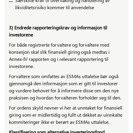
Særskilte krav til overvåking og håndtering av
likviditetsrisiko kommer til anvendelse
3) Endrede rapporteringskrav og informasjon til
investorene
For både registrerte forvaltere og forvaltere med
konsesjon skal slik finansiell giring også medtas i
Annex-IV rapporten og i relevant rapportering til
investorene.
Forvaltere som omfattes av ESMAs uttalelse bør også
gjennomgå den informasjon som er gitt til investorer
og vurdere behovet for å informere disse om den nye
praksisen og hvordan forvalteren forholder seg til den.
For ordens skyld nevner vi her at unntaket for finansiell
giring som er midlertidig og fullt ut dekket av uinnkalte
kommiteringer ikke er berørt av ESMAs uttalelse.
Klassifisering som alternative investeringsfond