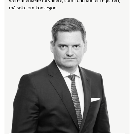
være at enkelte forvaltere, som i dag kun er registrert,
må søke om konsesjon.