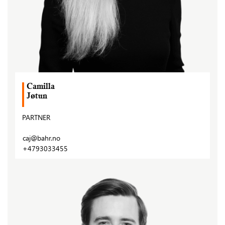
Camilla
Jøtun
PARTNER
caj@bahr.no
+4793033455