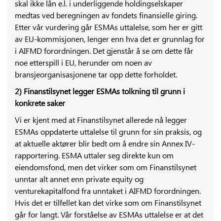
skal ikke lån e.l. i underliggende holdingselskaper
medtas ved beregningen av fondets finansielle giring.
Etter vår vurdering går ESMAs uttalelse, som her er gitt
av EU-kommisjonen, lenger enn hva det er grunnlag for
i AIFMD forordningen. Det gjenstår å se om dette får
noe etterspill i EU, herunder om noen av
bransjeorganisasjonene tar opp dette forholdet.
2) Finanstilsynet legger ESMAs tolkning til grunn i
konkrete saker
Vi er kjent med at Finanstilsynet allerede nå legger
ESMAs oppdaterte uttalelse til grunn for sin praksis, og
at aktuelle aktører blir bedt om å endre sin Annex IV-
rapportering. ESMA uttaler seg direkte kun om
eiendomsfond, men det virker som om Finanstilsynet
unntar alt annet enn private equity og
venturekapitalfond fra unntaket i AIFMD forordningen.
Hvis det er tilfellet kan det virke som om Finanstilsynet
går for langt. Vår forståelse av ESMAs uttalelse er at det