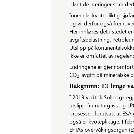
blant de næringer som derfor
Innenriks kvotepliktig sjøf
og vil derfor også fremove
Her innføres det i stedet e
avgiftsbelastning. Petroleum
Utslipp på kontinentalsokk
ikke er omfattet av regelen
Endringene er gjennomført v
CO
-avgift på mineralske p
2
Bakgrunn: Et lenge var
I 2019 vedtok Solberg-regje
utslipp fra naturgass og LP
prosesser, forutsatt at ESA
også er kvotepliktige. I feb
EFTAs overvåkingsorgan (ESA)