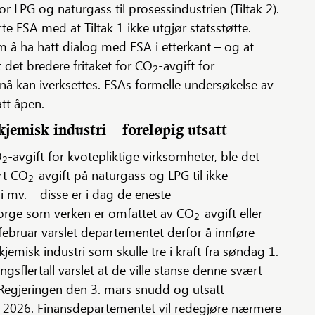
for LPG og naturgass til prosessindustrien (Tiltak 2).
 ESA med at Tiltak 1 ikke utgjør statsstøtte.
å ha hatt dialog med ESA i etterkant – og at
t det bredere fritaket for CO
-avgift for
2
nå kan iverksettes. ESAs formelle undersøkelse av
att åpen.
kjemisk industri – foreløpig utsatt
O
-avgift for kvotepliktige virksomheter, ble det
2
rt CO
-avgift på naturgass og LPG til ikke-
2
i mv. – disse er i dag de eneste
Norge som verken er omfattet av CO
-avgift eller
2
februar varslet departementet derfor å innføre
 kjemisk industri som skulle tre i kraft fra søndag 1.
ingsflertall varslet at de ville stanse denne svært
 Regjeringen den 3. mars snudd og utsatt
juli 2026. Finansdepartementet vil redegjøre nærmere