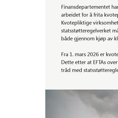
Finansdepartementet har 
arbeidet for å frita kvot
Kvotepliktige virksomheter
statsstøtteregelverket m
både gjennom kjøp av k
Fra 1. mars 2026 er kvote
Dette etter at EFTAs over
tråd med statsstøtteregl