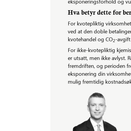
eksponeringsforhold og vurd
Hva betyr dette for be
For kvotepliktig virksomhe
ved at den doble betaling
kvotehandel og CO
-avgif
2
For ikke-kvotepliktig kjemis
er utsatt, men ikke avlyst. 
fremdriften, og perioden frem
eksponering din virksomhet
mulig fremtidig kostnadsø