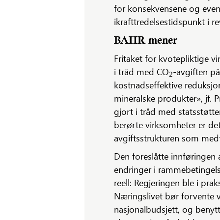
for konsekvensene og eventu
ikrafttredelsestidspunkt i r
BAHR mener
Fritaket for kvotepliktige v
i tråd med CO
-avgiften på
2
kostnadseffektive reduksjon
mineralske produkter», jf. 
gjort i tråd med statsstøtt
berørte virksomheter er det
avgiftsstrukturen som medf
Den foreslåtte innføringen a
endringer i rammebetingelse
reell: Regjeringen ble i prak
Næringslivet bør forvente 
nasjonalbudsjett, og benytt