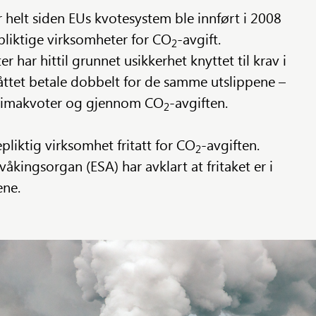
helt siden EUs kvotesystem ble innført i 2008
epliktige virksomheter for CO
-avgift.
2
 har hittil grunnet usikkerhet knyttet til krav i
åttet betale dobbelt for de samme utslippene –
limakvoter og gjennom CO
-avgiften.
2
pliktig virksomhet fritatt for CO
-avgiften.
2
våkingsorgan (ESA) har avklart at fritaket er i
ene.