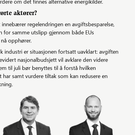
ere om det finnes alternative energikilder.
rørte aktører?
t innebærer regelendringen en avgiftsbesparelse,
en for samme utslipp gjennom både EUs
t nå opphører.
k industri er situasjonen fortsatt uavklart: avgiften
Revidert nasjonalbudsjett vil avklare den videre
 til juli bør benyttes til å forstå hvilken
 har samt vurdere tiltak som kan redusere en
kning.