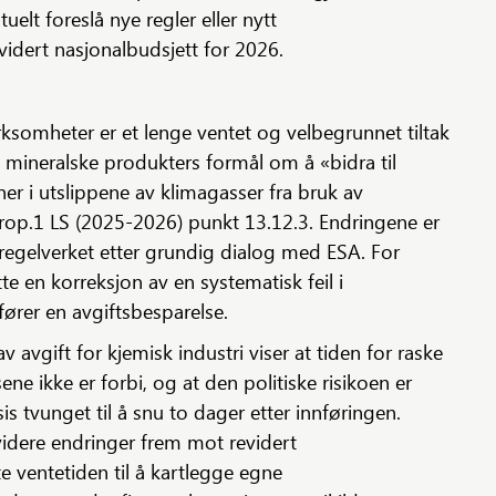
elt foreslå nye regler eller nytt
evidert nasjonalbudsjett for 2026.
irksomheter er et lenge ventet og velbegrunnet tiltak
 mineralske produkters formål om å «bidra til
er i utslippene av klimagasser fra bruk av
Prop.1 LS (2025-2026) punkt 13.12.3. Endringene er
eregelverket etter grundig dialog med ESA. For
te en korreksjon av en systematisk feil i
ører en avgiftsbesparelse.
v avgift for kjemisk industri viser at tiden for raske
ne ikke er forbi, og at den politiske risikoen er
sis tvunget til å snu to dager etter innføringen.
videre endringer frem mot revidert
e ventetiden til å kartlegge egne