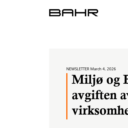
Skip
to
content
NEWSLETTER
March 4, 2026
Miljø og 
avgiften a
virksomhe