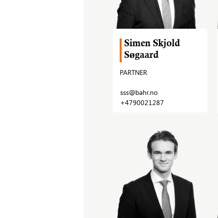
Simen Skjold
Søgaard
PARTNER
sss@bahr.no
+4790021287