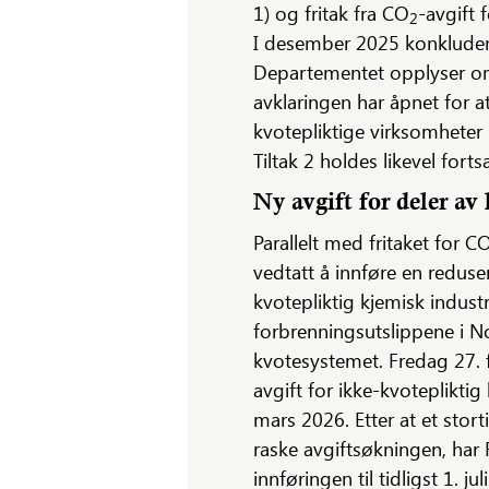
1) og fritak fra CO
-avgift 
2
I desember 2025 konkluderte
Departementet opplyser om 
avklaringen har åpnet for a
kvotepliktige virksomheter 
Tiltak 2 holdes likevel forts
Ny avgift for deler av 
Parallelt med fritaket for C
vedtatt å innføre en reduse
kvotepliktig kjemisk industr
forbrenningsutslippene i 
kvotesystemet. Fredag 27. 
avgift for ikke-kvotepliktig
mars 2026. Etter at et stort
raske avgiftsøkningen, har
innføringen til tidligst 1. 