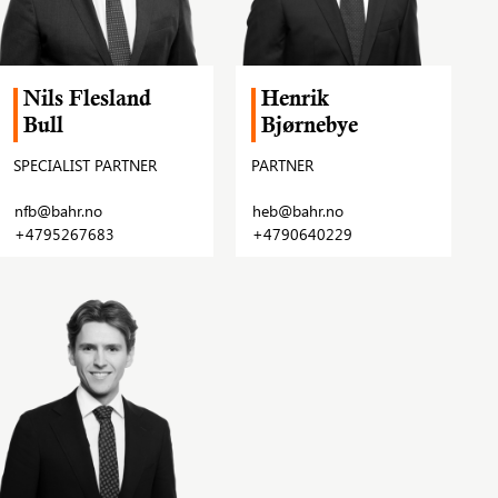
Nils Flesland
Henrik
Bull
Bjørnebye
SPECIALIST PARTNER
PARTNER
nfb@bahr.no
heb@bahr.no
+4795267683
+4790640229