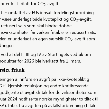
 er fullt fritatt for CO
-avgift.
2
art er omfattet av EUs innsatsfordelingsforordning
r være underlagt både kvoteplikt og CO
-avgift.
2
n redusert sats som skal hindre dobbel
svirksomheter får verken fritak eller redusert sats.
elen er underlagt en egen særskilt CO
-avgift som
2
dringen.
ed at del II, III og IV av Stortingets vedtak om
rodukter for 2026 ble iverksatt fra 1. mars.
slet fritak
ringen å innføre en avgift på ikke-kvotepliktig
G til kjemisk reduksjon og andre kraftkrevende
 godkjente et avgiftsfritak for de virksomheter som
ruar 2024 notifiserte norske myndigheter to tiltak til
: fritak fra avgiften på avfallsforbrenning (Tiltak