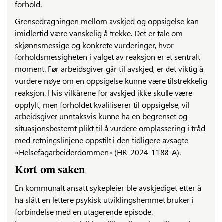
forhold.
Grensedragningen mellom avskjed og oppsigelse kan
imidlertid være vanskelig å trekke. Det er tale om
skjønnsmessige og konkrete vurderinger, hvor
forholdsmessigheten i valget av reaksjon er et sentralt
moment. Før arbeidsgiver går til avskjed, er det viktig å
vurdere nøye om en oppsigelse kunne være tilstrekkelig
reaksjon. Hvis vilkårene for avskjed ikke skulle være
oppfylt, men forholdet kvalifiserer til oppsigelse, vil
arbeidsgiver unntaksvis kunne ha en begrenset og
situasjonsbestemt plikt til å vurdere omplassering i tråd
med retningslinjene oppstilt i den tidligere avsagte
«Helsefagarbeiderdommen» (HR-2024-1188-A).
Kort om saken
En kommunalt ansatt sykepleier ble avskjediget etter å
ha slått en lettere psykisk utviklingshemmet bruker i
forbindelse med en utagerende episode.