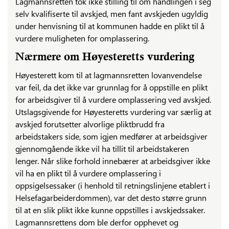
Lagmannsretten tok ikke stilling til om handlingen i seg
selv kvalifiserte til avskjed, men fant avskjeden ugyldig
under henvisning til at kommunen hadde en plikt til å
vurdere muligheten for omplassering.
Nærmere om Høyesteretts vurdering
Høyesterett kom til at lagmannsretten lovanvendelse
var feil, da det ikke var grunnlag for å oppstille en plikt
for arbeidsgiver til å vurdere omplassering ved avskjed.
Utslagsgivende for Høyesteretts vurdering var særlig at
avskjed forutsetter alvorlige pliktbrudd fra
arbeidstakers side, som igjen medfører at arbeidsgiver
gjennomgående ikke vil ha tillit til arbeidstakeren
lenger. Når slike forhold innebærer at arbeidsgiver ikke
vil ha en plikt til å vurdere omplassering i
oppsigelsessaker (i henhold til retningslinjene etablert i
Helsefagarbeiderdommen), var det desto større grunn
til at en slik plikt ikke kunne oppstilles i avskjedssaker.
Lagmannsrettens dom ble derfor opphevet og