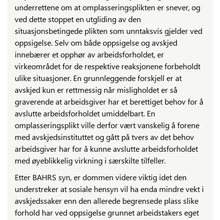
underrettene om at omplasseringsplikten er snever, og
ved dette stoppet en utgliding av den
situasjonsbetingede plikten som unntaksvis gjelder ved
oppsigelse. Selv om både oppsigelse og avskjed
innebærer et opphør av arbeidsforholdet, er
virkeområdet for de respektive reaksjonene forbeholdt
ulike situasjoner. En grunnleggende forskjell er at
avskjed kun er rettmessig når misligholdet er så
graverende at arbeidsgiver har et berettiget behov for å
avslutte arbeidsforholdet umiddelbart. En
omplasseringsplikt ville derfor vært vanskelig å forene
med avskjedsinstituttet og gått på tvers av det behov
arbeidsgiver har for å kunne avslutte arbeidsforholdet
med øyeblikkelig virkning i særskilte tilfeller.
Etter BAHRS syn, er dommen videre viktig idet den
understreker at sosiale hensyn vil ha enda mindre vekt i
avskjedssaker enn den allerede begrensede plass slike
forhold har ved oppsigelse grunnet arbeidstakers eget