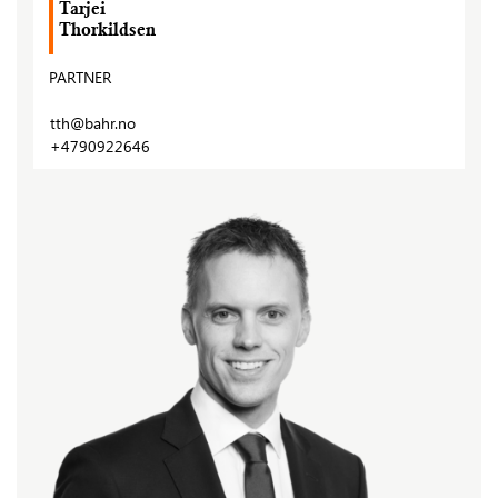
Tarjei
Thorkildsen
PARTNER
tth@bahr.no
+4790922646