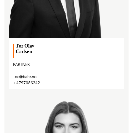
Tor Olav
Carlsen
PARTNER
toc@bahr.no
+4797086242