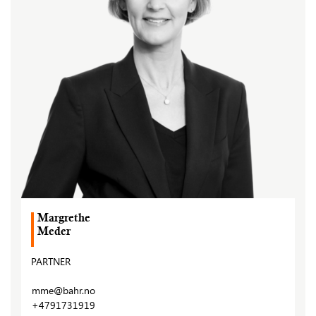
Margrethe
Meder
PARTNER
mme@bahr.no
+4791731919